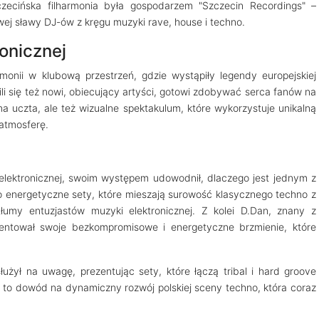
czecińska filharmonia była gospodarzem "Szczecin Recordings" –
wej sławy DJ-ów z kręgu muzyki rave, house i techno.
onicznej
rmonii w klubową przestrzeń, gdzie wystąpiły legendy europejskiej
ili się też nowi, obiecujący artyści, gotowi zdobywać serca fanów na
a uczta, ale też wizualne spektakulum, które wykorzystuje unikalną
 atmosferę.
elektronicznej, swoim występem udowodnił, dlaczego jest jednym z
 energetyczne sety, które mieszają surowość klasycznego techno z
łumy entuzjastów muzyki elektronicznej. Z kolei D.Dan, znany z
ezentował swoje bezkompromisowe i energetyczne brzmienie, które
użył na uwagę, prezentując sety, które łączą tribal i hard groove
to dowód na dynamiczny rozwój polskiej sceny techno, która coraz