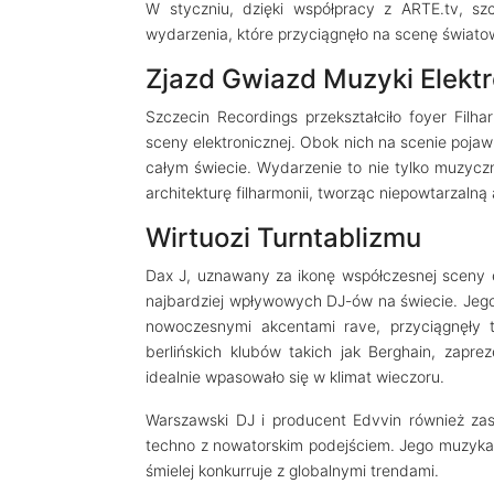
W styczniu, dzięki współpracy z ARTE.tv, sz
wydarzenia, które przyciągnęło na scenę świato
Zjazd Gwiazd Muzyki Elektr
Szczecin Recordings przekształciło foyer Filha
sceny elektronicznej. Obok nich na scenie pojaw
całym świecie. Wydarzenie to nie tylko muzyczn
architekturę filharmonii, tworząc niepowtarzalną
Wirtuozi Turntablizmu
Dax J, uznawany za ikonę współczesnej sceny 
najbardziej wpływowych DJ-ów na świecie. Jego
nowoczesnymi akcentami rave, przyciągnęły t
berlińskich klubów takich jak Berghain, zapr
idealnie wpasowało się w klimat wieczoru.
Warszawski DJ i producent Edvvin również zasł
techno z nowatorskim podejściem. Jego muzyka 
śmielej konkurruje z globalnymi trendami.