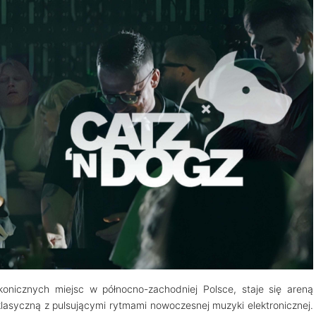
ikonicznych miejsc w północno-zachodniej Polsce, staje się areną
klasyczną z pulsującymi rytmami nowoczesnej muzyki elektronicznej.