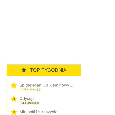
TOP TYGODNIA
Spider-Man. Całkiem nowy dzień
1
(11294 projekcje)
Odyseja
2
(5175 projekcje)
Minionki i straszydła
3