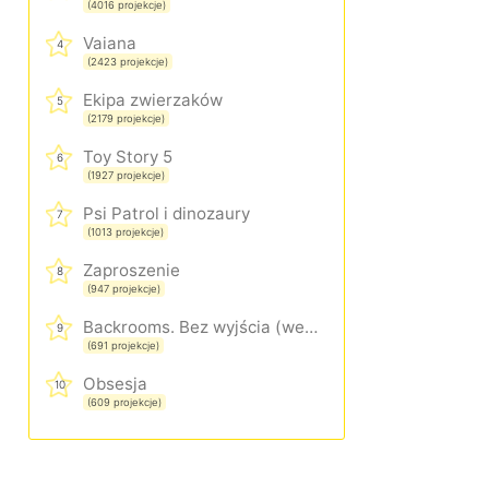
(4016 projekcje)
Vaiana
4
(2423 projekcje)
Ekipa zwierzaków
5
(2179 projekcje)
Toy Story 5
6
(1927 projekcje)
Psi Patrol i dinozaury
7
(1013 projekcje)
Zaproszenie
8
(947 projekcje)
Backrooms. Bez wyjścia (wersja rozszerzona)
9
(691 projekcje)
Obsesja
10
(609 projekcje)