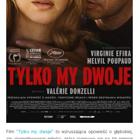
Film
"Tylko my dwoje"
to wzruszająca opowieść o głębokiej,
ale skomplikowanej miłości, która rozgrywa się na tle pięknie