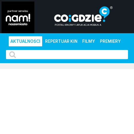
AKTUALNOŚCI
REPERTUAR KIN
FILMY
PREMIERY