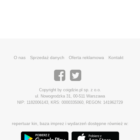
O nas
Sprzedaż danych
Oferta reklamowa
Kontakt
Copyright by coigdzie.pl sp. z o.o.
ul. Nowogrodzka 31, 00-511 Warszawa
NIP: 1182006143, KRS: 0000335060, REGON: 141962729
repertuar kin, baza imprez i wydarzeń dostępne również w: