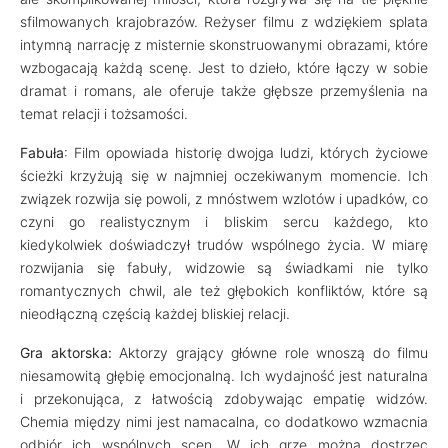
sfilmowanych krajobrazów. Reżyser filmu z wdziękiem splata
intymną narrację z misternie skonstruowanymi obrazami, które
wzbogacają każdą scenę. Jest to dzieło, które łączy w sobie
dramat i romans, ale oferuje także głębsze przemyślenia na
temat relacji i tożsamości.
Fabuła
: Film opowiada historię dwojga ludzi, których życiowe
ścieżki krzyżują się w najmniej oczekiwanym momencie. Ich
związek rozwija się powoli, z mnóstwem wzlotów i upadków, co
czyni go realistycznym i bliskim sercu każdego, kto
kiedykolwiek doświadczył trudów wspólnego życia. W miarę
rozwijania się fabuły, widzowie są świadkami nie tylko
romantycznych chwil, ale też głębokich konfliktów, które są
nieodłączną częścią każdej bliskiej relacji.
Gra aktorska:
Aktorzy grający główne role wnoszą do filmu
niesamowitą głębię emocjonalną. Ich wydajność jest naturalna
i przekonująca, z łatwością zdobywając empatię widzów.
Chemia między nimi jest namacalna, co dodatkowo wzmacnia
odbiór ich wspólnych scen. W ich grze można dostrzec