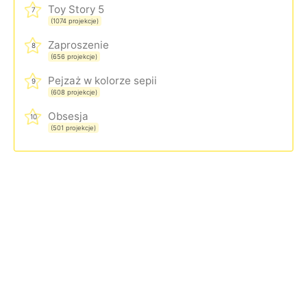
Toy Story 5
7
(1074 projekcje)
Zaproszenie
8
(656 projekcje)
Pejzaż w kolorze sepii
9
(608 projekcje)
Obsesja
10
(501 projekcje)