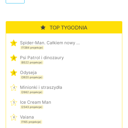
TOP TYGODNIA
Spider-Man. Całkiem nowy dzień
1
(11384 projekcje)
Psi Patrol i dinozaury
2
(8522 projekcje)
Odyseja
3
(3920 projekcje)
Minionki i straszydła
4
(2662 projekcje)
Ice Cream Man
5
(2343 projekcje)
Vaiana
6
(1165 projekcje)