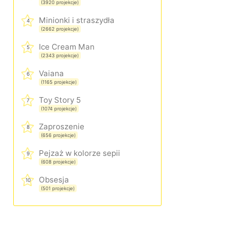
(3920 projekcje)
Minionki i straszydła
4
(2662 projekcje)
Ice Cream Man
5
(2343 projekcje)
Vaiana
6
(1165 projekcje)
Toy Story 5
7
(1074 projekcje)
Zaproszenie
8
(656 projekcje)
Pejzaż w kolorze sepii
9
(608 projekcje)
Obsesja
10
(501 projekcje)