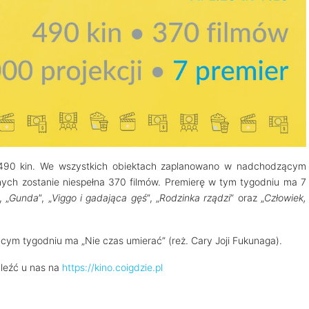
d 490 kin. We wszystkich obiektach zaplanowano w nadchodzącym
nych zostanie niespełna 370 filmów. Premierę w tym tygodniu ma 7
, „
Gunda
”, „
Viggo i gadająca gęś
”, „
Rodzinka rządzi
” oraz „
Człowiek,
ym tygodniu ma „Nie czas umierać” (reż. Cary Joji Fukunaga).
aleźć u nas na
https://kino.coigdzie.pl