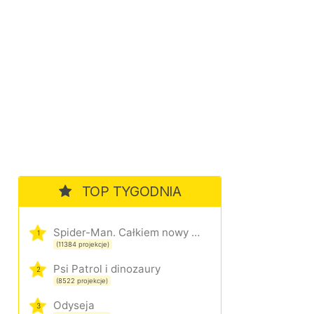
TOP TYGODNIA
Spider-Man. Całkiem nowy dzień
1
(11384 projekcje)
Psi Patrol i dinozaury
2
(8522 projekcje)
Odyseja
3