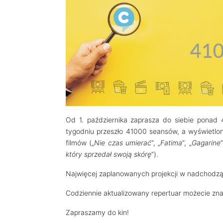
Od 1. października zaprasza do siebie pona
tygodniu przeszło 41000 seansów, a wyświetlo
filmów („
Nie czas umierać
”, „
Fatima
”, „
Gagarine
”
który sprzedał swoją skórę
”).
Najwięcej zaplanowanych projekcji w nadchodząc
Codziennie aktualizowany repertuar możecie zn
Zapraszamy do kin!