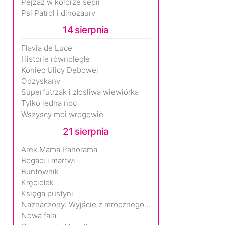
Pejzaż w kolorze sepii
Psi Patrol i dinozaury
14 sierpnia
Flavia de Luce
Historie równoległe
Koniec Ulicy Dębowej
Odzyskany
Superfutrzak i złośliwa wiewiórka
Tylko jedna noc
Wszyscy moi wrogowie
21 sierpnia
Arek.Mama.Panorama
Bogaci i martwi
Buntownik
Kręciołek
Księga pustyni
Naznaczony: Wyjście z mrocznego wymiaru
Nowa fala