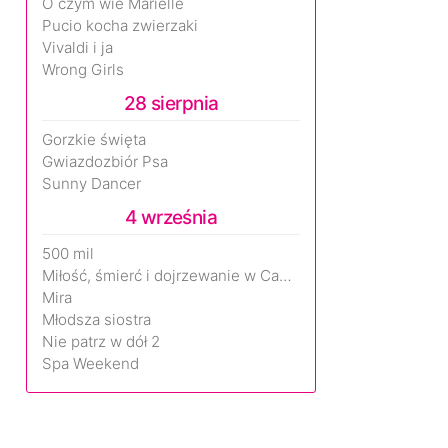
O czym wie Marielle
Pucio kocha zwierzaki
Vivaldi i ja
Wrong Girls
28 sierpnia
Gorzkie święta
Gwiazdozbiór Psa
Sunny Dancer
4 września
500 mil
Miłość, śmierć i dojrzewanie w Camp Miasma
Mira
Młodsza siostra
Nie patrz w dół 2
Spa Weekend