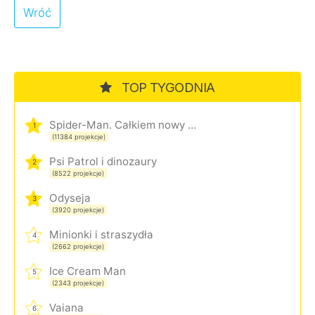
Wróć
TOP TYGODNIA
Spider-Man. Całkiem nowy dzień
1
(11384 projekcje)
Psi Patrol i dinozaury
2
(8522 projekcje)
Odyseja
3
(3920 projekcje)
Minionki i straszydła
4
(2662 projekcje)
Ice Cream Man
5
(2343 projekcje)
Vaiana
6