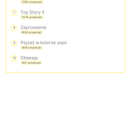
(1165 projekcje)
Toy Story 5
7
(1074 projekcje)
Zaproszenie
8
(656 projekcje)
Pejzaż w kolorze sepii
9
(608 projekcje)
Obsesja
10
(501 projekcje)