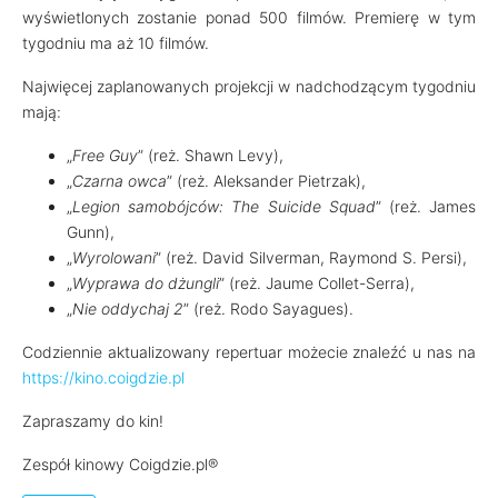
wyświetlonych zostanie ponad 500 filmów. Premierę w tym
tygodniu ma aż 10 filmów.
Najwięcej zaplanowanych projekcji w nadchodzącym tygodniu
mają:
„
Free Guy
” (reż. Shawn Levy),
„
Czarna owca
” (reż. Aleksander Pietrzak),
„
Legion samobójców: The Suicide Squad
” (reż. James
Gunn),
„
Wyrolowani
” (reż. David Silverman, Raymond S. Persi),
„
Wyprawa do dżungli
” (reż. Jaume Collet-Serra),
„
Nie oddychaj 2
” (reż. Rodo Sayagues).
Codziennie aktualizowany repertuar możecie znaleźć u nas na
https://kino.coigdzie.pl
Zapraszamy do kin!
Zespół kinowy Coigdzie.pl®