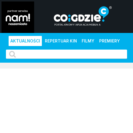
AKTUALNOŚCI
REPERTUAR KIN
FILMY
PREMIERY