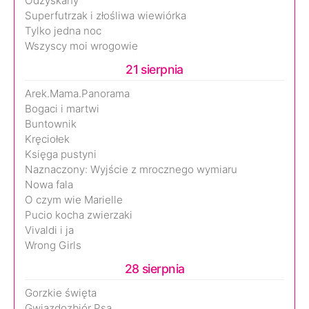
Odzyskany
Superfutrzak i złośliwa wiewiórka
Tylko jedna noc
Wszyscy moi wrogowie
21 sierpnia
Arek.Mama.Panorama
Bogaci i martwi
Buntownik
Kręciołek
Księga pustyni
Naznaczony: Wyjście z mrocznego wymiaru
Nowa fala
O czym wie Marielle
Pucio kocha zwierzaki
Vivaldi i ja
Wrong Girls
28 sierpnia
Gorzkie święta
Gwiazdozbiór Psa