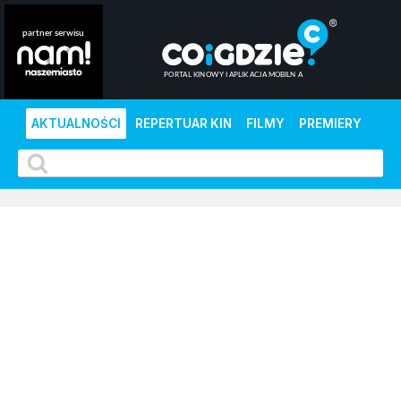
AKTUALNOŚCI
REPERTUAR KIN
FILMY
PREMIERY