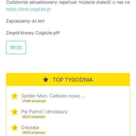
Codziennie aktualizowany repertuar możecie znaleźć u nas na
https://kino.coigdzie.pl
Zapraszamy do kin!
Zespół kinowy Coigdzie.pl®
Wróć
TOP TYGODNIA
Spider-Man. Całkiem nowy dzień
1
(11384 projekcje)
Psi Patrol i dinozaury
2
(8522 projekcje)
Odyseja
3
(3920 projekcje)