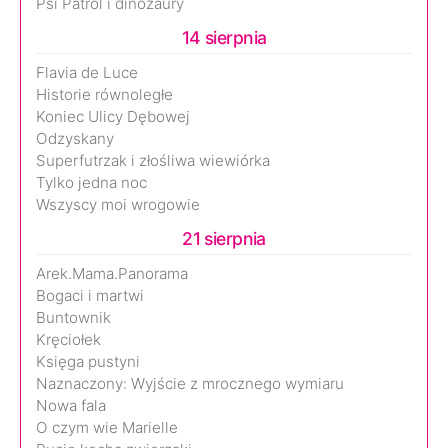
Psi Patrol i dinozaury
14 sierpnia
Flavia de Luce
Historie równoległe
Koniec Ulicy Dębowej
Odzyskany
Superfutrzak i złośliwa wiewiórka
Tylko jedna noc
Wszyscy moi wrogowie
21 sierpnia
Arek.Mama.Panorama
Bogaci i martwi
Buntownik
Kręciołek
Księga pustyni
Naznaczony: Wyjście z mrocznego wymiaru
Nowa fala
O czym wie Marielle