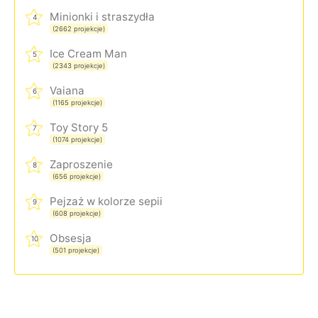
Minionki i straszydła
4
(2662 projekcje)
Ice Cream Man
5
(2343 projekcje)
Vaiana
6
(1165 projekcje)
Toy Story 5
7
(1074 projekcje)
Zaproszenie
8
(656 projekcje)
Pejzaż w kolorze sepii
9
(608 projekcje)
Obsesja
10
(501 projekcje)