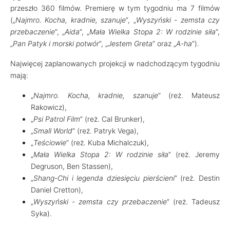
przeszło 360 filmów. Premierę w tym tygodniu ma 7 filmów
(„
Najmro. Kocha, kradnie, szanuje
”, „
Wyszyński - zemsta czy
przebaczenie
”, „
Aida
”, „
Mała Wielka Stopa 2: W rodzinie siła
”,
„
Pan Patyk i morski potwór
”, „
Jestem Greta
” oraz „
A-ha
”).
Najwięcej zaplanowanych projekcji w nadchodzącym tygodniu
mają:
„
Najmro. Kocha, kradnie, szanuje
” (reż. Mateusz
Rakowicz),
„
Psi Patrol Film
” (reż. Cal Brunker),
„
Small World
” (reż. Patryk Vega),
„
Teściowie
” (reż. Kuba Michalczuk),
„
Mała Wielka Stopa 2: W rodzinie siła
” (reż. Jeremy
Degruson, Ben Stassen),
„
Shang-Chi i legenda dziesięciu pierścieni
” (reż. Destin
Daniel Cretton),
„
Wyszyński - zemsta czy przebaczenie
” (reż. Tadeusz
Syka).