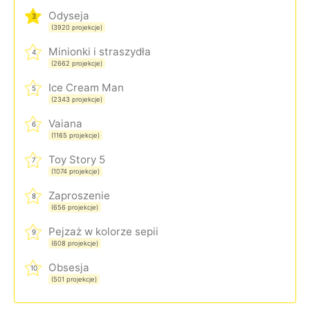
Odyseja
3
(3920 projekcje)
Minionki i straszydła
4
(2662 projekcje)
Ice Cream Man
5
(2343 projekcje)
Vaiana
6
(1165 projekcje)
Toy Story 5
7
(1074 projekcje)
Zaproszenie
8
(656 projekcje)
Pejzaż w kolorze sepii
9
(608 projekcje)
Obsesja
10
(501 projekcje)