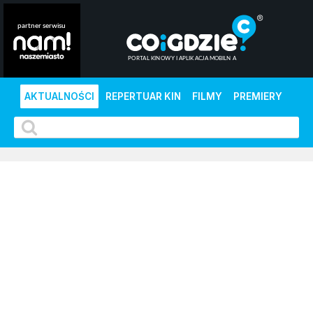
AKTUALNOŚCI
REPERTUAR KIN
FILMY
PREMIERY