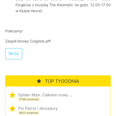
Forgácsa z muzyką The Klezmatic (w godz. 12:00-17:00
w Klubie Hevre).
Polecamy!
Zespół kinowy Coigdzie.pl®
Wróć
TOP TYGODNIA
Spider-Man. Całkiem nowy dzień
1
(11384 projekcje)
Psi Patrol i dinozaury
2
(8522 projekcje)