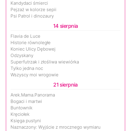
Kandydaci śmierci
Pejzaż w kolorze sepii
Psi Patrol i dinozaury
14 sierpnia
Flavia de Luce
Historie równoległe
Koniec Ulicy Dębowej
Odzyskany
Superfutrzak i złośliwa wiewiórka
Tylko jedna noc
Wszyscy moi wrogowie
21 sierpnia
Arek.Mama.Panorama
Bogaci i martwi
Buntownik
Kręciołek
Księga pustyni
Naznaczony: Wyjście z mrocznego wymiaru