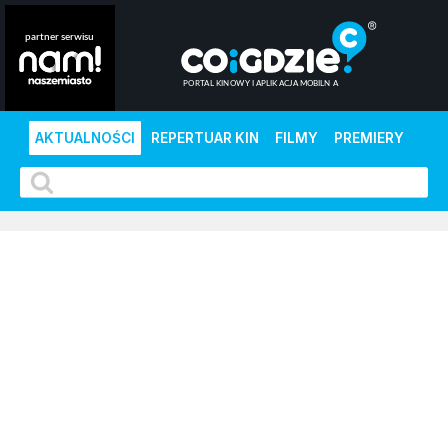
AKTUALNOŚCI
REPERTUAR KIN
FILMY
PREMIERY