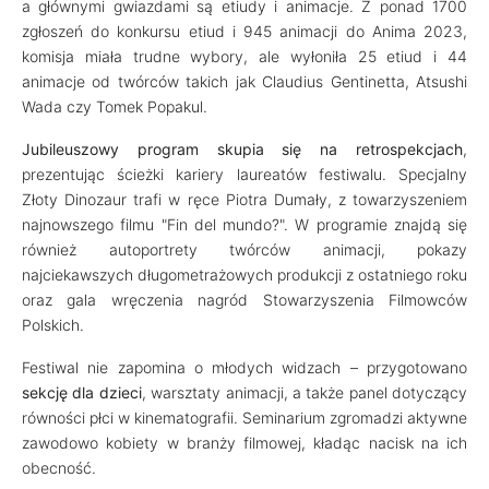
a głównymi gwiazdami są etiudy i animacje. Z ponad 1700
zgłoszeń do konkursu etiud i 945 animacji do Anima 2023,
komisja miała trudne wybory, ale wyłoniła 25 etiud i 44
animacje od twórców takich jak Claudius Gentinetta, Atsushi
Wada czy Tomek Popakul.
Jubileuszowy program skupia się na retrospekcjach
,
prezentując ścieżki kariery laureatów festiwalu. Specjalny
Złoty Dinozaur trafi w ręce Piotra Dumały, z towarzyszeniem
najnowszego filmu "Fin del mundo?". W programie znajdą się
również autoportrety twórców animacji, pokazy
najciekawszych długometrażowych produkcji z ostatniego roku
oraz gala wręczenia nagród Stowarzyszenia Filmowców
Polskich.
Festiwal nie zapomina o młodych widzach – przygotowano
sekcję dla dzieci
, warsztaty animacji, a także panel dotyczący
równości płci w kinematografii. Seminarium zgromadzi aktywne
zawodowo kobiety w branży filmowej, kładąc nacisk na ich
obecność.