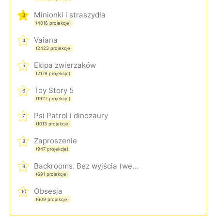
Minionki i straszydła
3
(4016 projekcje)
Vaiana
4
(2423 projekcje)
Ekipa zwierzaków
5
(2179 projekcje)
Toy Story 5
6
(1927 projekcje)
Psi Patrol i dinozaury
7
(1013 projekcje)
Zaproszenie
8
(947 projekcje)
Backrooms. Bez wyjścia (wersja rozszerzona)
9
(691 projekcje)
Obsesja
10
(609 projekcje)