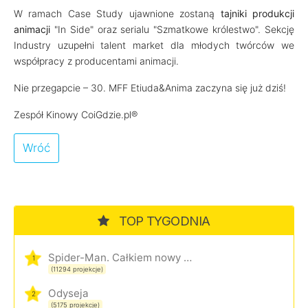
W ramach Case Study ujawnione zostaną
tajniki produkcji
animacji
"In Side" oraz serialu "Szmatkowe królestwo". Sekcję
Industry uzupełni talent market dla młodych twórców we
współpracy z producentami animacji.
Nie przegapcie – 30. MFF Etiuda&Anima zaczyna się już dziś!
Zespół Kinowy CoiGdzie.pl®
Wróć
TOP TYGODNIA
Spider-Man. Całkiem nowy dzień
1
(11294 projekcje)
Odyseja
2
(5175 projekcje)