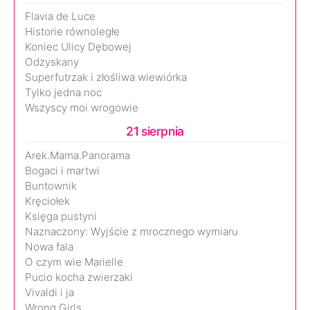
Flavia de Luce
Historie równoległe
Koniec Ulicy Dębowej
Odzyskany
Superfutrzak i złośliwa wiewiórka
Tylko jedna noc
Wszyscy moi wrogowie
21 sierpnia
Arek.Mama.Panorama
Bogaci i martwi
Buntownik
Kręciołek
Księga pustyni
Naznaczony: Wyjście z mrocznego wymiaru
Nowa fala
O czym wie Marielle
Pucio kocha zwierzaki
Vivaldi i ja
Wrong Girls