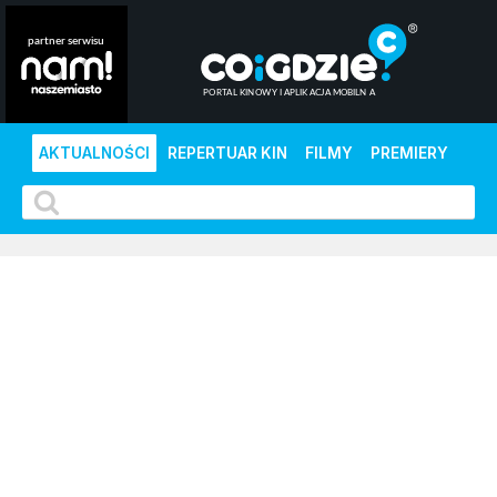
AKTUALNOŚCI
REPERTUAR KIN
FILMY
PREMIERY