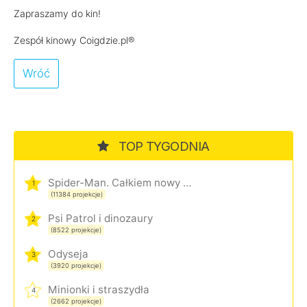
Zapraszamy do kin!
Zespół kinowy Coigdzie.pl®
Wróć
TOP TYGODNIA
Spider-Man. Całkiem nowy dzień
1
(11384 projekcje)
Psi Patrol i dinozaury
2
(8522 projekcje)
Odyseja
3
(3920 projekcje)
Minionki i straszydła
4
(2662 projekcje)