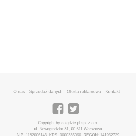
O nas
Sprzedaż danych
Oferta reklamowa
Kontakt
Copyright by coigdzie.pl sp. z o.o.
ul. Nowogrodzka 31, 00-511 Warszawa
NIP: 1182006143, KRS: 0000335060, REGON: 141962729