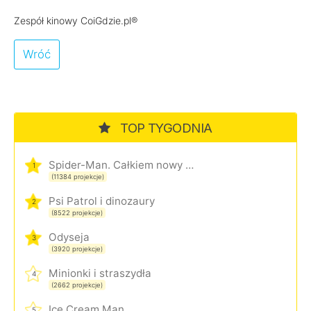
Zespół kinowy CoiGdzie.pl®
Wróć
TOP TYGODNIA
Spider-Man. Całkiem nowy dzień
1
(11384 projekcje)
Psi Patrol i dinozaury
2
(8522 projekcje)
Odyseja
3
(3920 projekcje)
Minionki i straszydła
4
(2662 projekcje)
Ice Cream Man
5