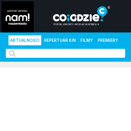
AKTUALNOŚCI
REPERTUAR KIN
FILMY
PREMIERY