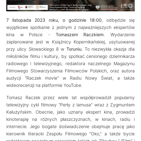
7 listopada 2023 roku, o godzinie 18:00
, odbędzie się
wyjątkowe spotkanie z jednym z najważniejszych ekspertów
kina w Polsce -
Tomaszem Raczkiem
. Wydarzenie
zaplanowane jest w Książnicy Kopernikańskiej, usytuowanej
przy ulicy Słowackiego 8 w
Toruniu
. To niezwykła okazja dla
miłośników filmu i kultury, by spotkać cenionego dziennikarza
radiowego i telewizyjnego, redaktora naczelnego Magazynu
Filmowego Stowarzyszenia Filmowców Polskich, oraz autora
audycji "Raczek movie" w Radiu Nowy Świat, a także
wideorecenzji na platformie YouTube.
Tomasz Raczek przez wiele lat współprowadził popularny
telewizyjny cykl filmowy "Perły z lamusa" wraz z Zygmuntem
Kałużyńskim. Obecnie, jako uznany ekspert kina, prowadzi
kinoterapię na różnych płaszczyznach, w kinach, radiu i
internecie. Jego bogate doświadczenie obejmuje pracę jako
kierownik literacki Zespołu Filmowego "Oko," a także bycie
redaktorem naczelnym czasopism takich jak "Playboy," "Film" i