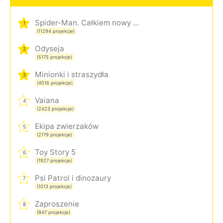
Spider-Man. Całkiem nowy dzień
1
(11294 projekcje)
Odyseja
2
(5175 projekcje)
Minionki i straszydła
3
(4016 projekcje)
Vaiana
4
(2423 projekcje)
Ekipa zwierzaków
5
(2179 projekcje)
Toy Story 5
6
(1927 projekcje)
Psi Patrol i dinozaury
7
(1013 projekcje)
Zaproszenie
8
(947 projekcje)