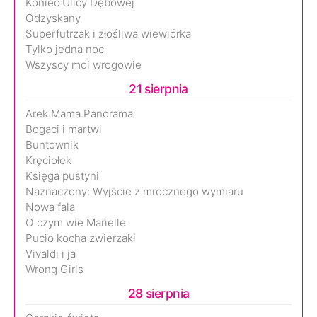
Koniec Ulicy Dębowej
Odzyskany
Superfutrzak i złośliwa wiewiórka
Tylko jedna noc
Wszyscy moi wrogowie
21 sierpnia
Arek.Mama.Panorama
Bogaci i martwi
Buntownik
Kręciołek
Księga pustyni
Naznaczony: Wyjście z mrocznego wymiaru
Nowa fala
O czym wie Marielle
Pucio kocha zwierzaki
Vivaldi i ja
Wrong Girls
28 sierpnia