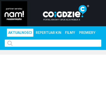
AKTUALNOŚCI
REPERTUAR KIN
FILMY
PREMIERY