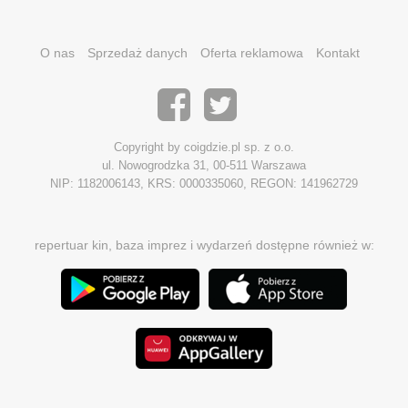
O nas
Sprzedaż danych
Oferta reklamowa
Kontakt
Copyright by coigdzie.pl sp. z o.o.
ul. Nowogrodzka 31, 00-511 Warszawa
NIP: 1182006143, KRS: 0000335060, REGON: 141962729
repertuar kin, baza imprez i wydarzeń dostępne również w: