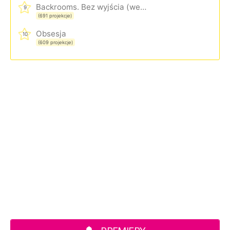
Backrooms. Bez wyjścia (wersja rozszerzona)
9
(691 projekcje)
Obsesja
10
(609 projekcje)