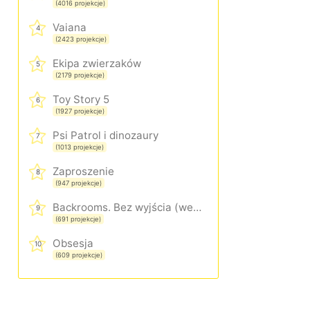
(4016 projekcje)
Vaiana
4
(2423 projekcje)
Ekipa zwierzaków
5
(2179 projekcje)
Toy Story 5
6
(1927 projekcje)
Psi Patrol i dinozaury
7
(1013 projekcje)
Zaproszenie
8
(947 projekcje)
Backrooms. Bez wyjścia (wersja rozszerzona)
9
(691 projekcje)
Obsesja
10
(609 projekcje)