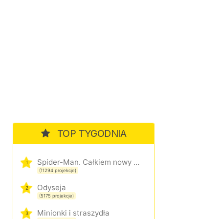
TOP TYGODNIA
Spider-Man. Całkiem nowy dzień
1
(11294 projekcje)
Odyseja
2
(5175 projekcje)
Minionki i straszydła
3