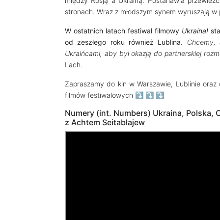
między Rosją a Ukrainą. Postanawia przewieź
stronach. Wraz z młodszym synem wyruszają w po
W ostatnich latach festiwal filmowy
Ukraina!
sta
od zeszłego roku również Lublina.
Chcemy, 
Ukraińcami, aby był okazją do partnerskiej roz
Lach.
Zapraszamy do kin w Warszawie, Lublinie oraz
filmów festiwalowych ⤵️ ⤵️ ⤵️
Numery (int. Numbers) Ukraina, Polska, C
z Achtem Seitabłajew