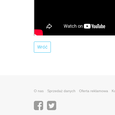
Wróć
O nas
Sprzedaż danych
Oferta reklamowa
K