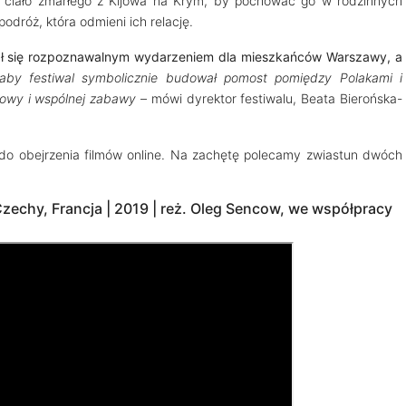
ć ciało zmarłego z Kijowa na Krym, by pochować go w rodzinnych
dróż, która odmieni ich relację.
ł się rozpoznawalnym wydarzeniem dla mieszkańców Warszawy, a
aby festiwal symbolicznie budował pomost pomiędzy Polakami i
mowy i wspólnej zabawy
– mówi dyrektor festiwalu, Beata Bierońska-
 do obejrzenia filmów online. Na zachętę polecamy zwiastun dwóch
zechy, Francja | 2019 | reż. Oleg Sencow, we współpracy