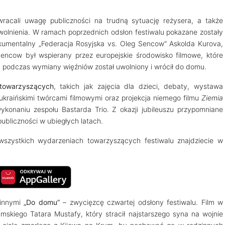
zwracali uwagę publiczności na trudną sytuację reżysera, a także
wolnienia. W ramach poprzednich odsłon festiwalu pokazane zostały
okumentalny „Federacja Rosyjska vs. Oleg Sencow“ Askolda Kurova,
Sencow był wspierany przez europejskie środowisko filmowe, które
ku podczas wymiany więźniów został uwolniony i wrócił do domu.
towarzyszących
, takich jak zajęcia dla dzieci, debaty, wystawa
 ukraińskimi twórcami filmowymi oraz projekcja niemego filmu
Ziemia
naniu zespołu Bastarda Trio. Z okazji jubileuszu przypomniane
publiczności w ubiegłych latach.
 wszystkich wydarzeniach towarzyszących festiwalu znajdziecie w
 innymi
„Do domu”
– zwycięzcę czwartej odsłony festiwalu. Film w
ymskiego Tatara Mustafy, który stracił najstarszego syna na wojnie