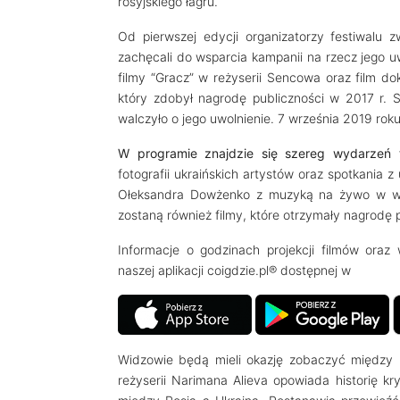
rosyjskiego łagru.
Od pierwszej edycji organizatorzy festiwalu 
zachęcali do wsparcia kampanii na rzecz jego u
filmy “Gracz” w reżyserii Sencowa oraz film d
który zdobył nagrodę publiczności w 2017 r. 
walczyło o jego uwolnienie. 7 września 2019 ro
W programie znajdzie się szereg wydarzeń 
fotografii ukraińskich artystów oraz spotkania z
Ołeksandra Dowżenko z muzyką na żywo w wyko
zostaną również filmy, które otrzymały nagrodę 
Informacje o godzinach projekcji filmów oraz
naszej aplikacji coigdzie.pl® dostępnej w
Widzowie będą mieli okazję zobaczyć między
reżyserii Narimana Alieva opowiada historię kr