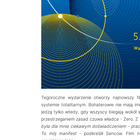
Tegoroczne wydarzenie otworzy najnowszy 
systemie totalitarnym. Bohaterowie nie mają im
jedzą tylko wtedy, gdy wszyscy biegają wokół s
przestrzeganiem zasad czuwa władca - Zero. Z
była dla mnie ciekawym doświadczeniem - prac
To mój manifest
- podkreślił Sencow. Film n