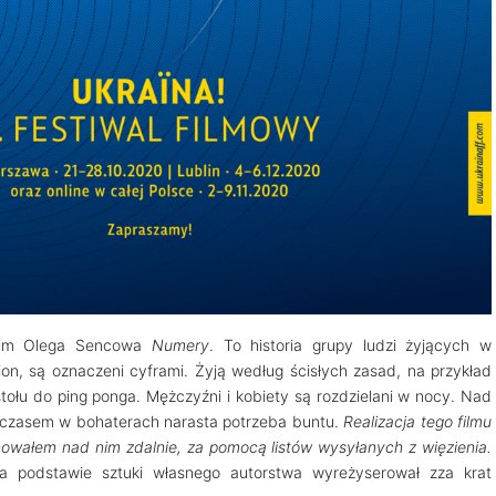
film Olega Sencowa
Numery
. To historia grupy ludzi żyjących w
ion, są oznaczeni cyframi. Żyją według ścisłych zasad, na przykład
tołu do ping ponga. Mężczyźni i kobiety są rozdzielani w nocy. Nad
 czasem w bohaterach narasta potrzeba buntu.
Realizacja tego filmu
owałem nad nim zdalnie, za pomocą listów wysyłanych z więzienia.
a podstawie sztuki własnego autorstwa wyreżyserował zza krat