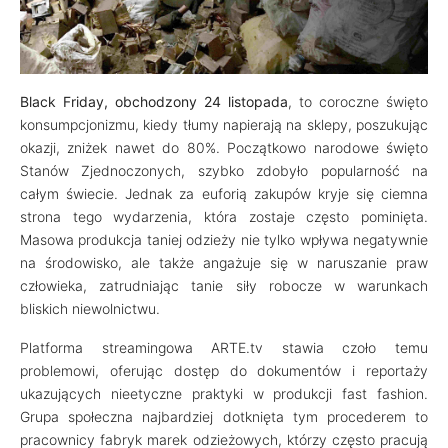
Black Friday, obchodzony 24 listopada
, to coroczne święto
konsumpcjonizmu, kiedy tłumy napierają na sklepy, poszukując
okazji, zniżek nawet do 80%. Początkowo narodowe święto
Stanów Zjednoczonych, szybko zdobyło popularność na
całym świecie. Jednak za euforią zakupów kryje się ciemna
strona tego wydarzenia, która zostaje często pominięta.
Masowa produkcja taniej odzieży nie tylko wpływa negatywnie
na środowisko, ale także angażuje się w naruszanie praw
człowieka, zatrudniając tanie siły robocze w warunkach
bliskich niewolnictwu.
Platforma streamingowa ARTE.tv stawia czoło temu
problemowi, oferując dostęp do dokumentów i reportaży
ukazujących nieetyczne praktyki w produkcji fast fashion.
Grupa społeczna najbardziej dotknięta tym procederem to
pracownicy fabryk marek odzieżowych, którzy często pracują