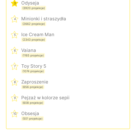
Odyseja
3
(3920 projekcje)
Minionki i straszydła
4
(2662 projekcje)
Ice Cream Man
5
(2343 projekcje)
Vaiana
6
(1165 projekcje)
Toy Story 5
7
(1074 projekcje)
Zaproszenie
8
(656 projekcje)
Pejzaż w kolorze sepii
9
(608 projekcje)
Obsesja
10
(501 projekcje)