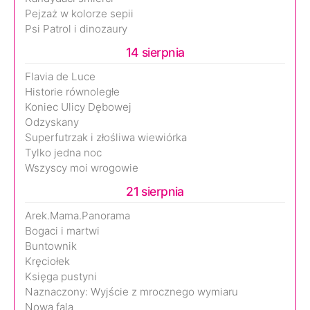
Pejzaż w kolorze sepii
Psi Patrol i dinozaury
14 sierpnia
Flavia de Luce
Historie równoległe
Koniec Ulicy Dębowej
Odzyskany
Superfutrzak i złośliwa wiewiórka
Tylko jedna noc
Wszyscy moi wrogowie
21 sierpnia
Arek.Mama.Panorama
Bogaci i martwi
Buntownik
Kręciołek
Księga pustyni
Naznaczony: Wyjście z mrocznego wymiaru
Nowa fala