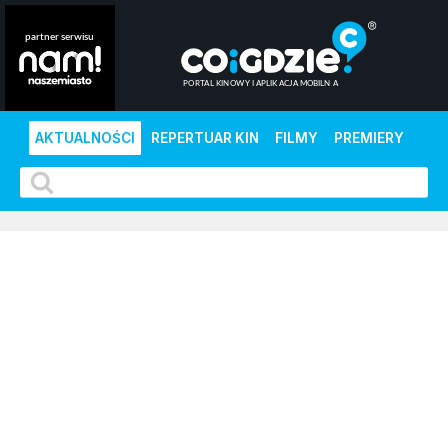
AKTUALNOŚCI
REPERTUAR KIN
FILMY
PREMIERY