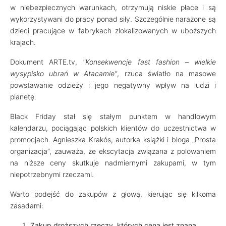
w niebezpiecznych warunkach, otrzymują niskie płace i są
wykorzystywani do pracy ponad siły. Szczególnie narażone są
dzieci pracujące w fabrykach zlokalizowanych w uboższych
krajach.
Dokument ARTE.tv,
"Konsekwencje fast fashion – wielkie
wysypisko ubrań w Atacamie"
, rzuca światło na masowe
powstawanie odzieży i jego negatywny wpływ na ludzi i
planetę.
Black Friday stał się stałym punktem w handlowym
kalendarzu, pociągając polskich klientów do uczestnictwa w
promocjach. Agnieszka Krakós, autorka książki i bloga „Prosta
organizacja”, zauważa, że ekscytacja związana z polowaniem
na niższe ceny skutkuje nadmiernymi zakupami, w tym
niepotrzebnymi rzeczami.
Warto podejść do zakupów z głową, kierując się kilkoma
zasadami:
Zakup droższych rzeczy, których cena jest znana.