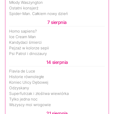
Młody Waszyngton
Ostatni konsjerż
Spider-Man. Całkiem nowy dzień
7 sierpnia
Homo sapiens?
Ice Cream Man
Kandydaci śmierci
Pejzaż w kolorze sepii
Psi Patrol i dinozaury
14 sierpnia
Flavia de Luce
Historie równoległe
Koniec Ulicy Dębowej
Odzyskany
Superfutrzak i złośliwa wiewiórka
Tylko jedna noc
Wszyscy moi wrogowie
21 sierpnia