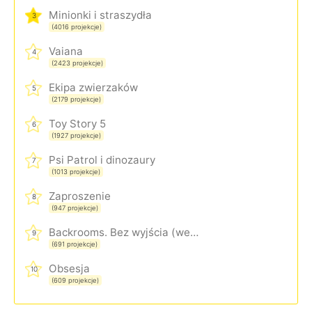
Minionki i straszydła
3
(4016 projekcje)
Vaiana
4
(2423 projekcje)
Ekipa zwierzaków
5
(2179 projekcje)
Toy Story 5
6
(1927 projekcje)
Psi Patrol i dinozaury
7
(1013 projekcje)
Zaproszenie
8
(947 projekcje)
Backrooms. Bez wyjścia (wersja rozszerzona)
9
(691 projekcje)
Obsesja
10
(609 projekcje)