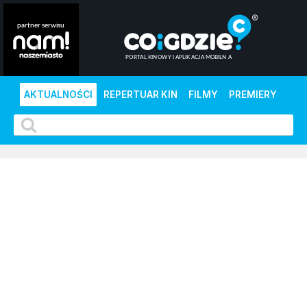
AKTUALNOŚCI
REPERTUAR KIN
FILMY
PREMIERY