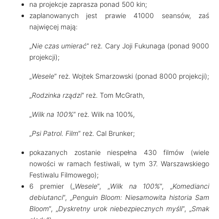
na projekcje zaprasza ponad 500 kin;
zaplanowanych jest prawie 41000 seansów, zaś
najwięcej mają:
„
Nie czas umierać
” reż. Cary Joji Fukunaga (ponad 9000
projekcji);
„
Wesele
” reż. Wojtek Smarzowski (ponad 8000 projekcji);
„
Rodzinka rządzi
” reż. Tom McGrath,
„
Wilk na 100%
” reż. Wilk na 100%,
„
Psi Patrol. Film
” reż. Cal Brunker;
pokazanych zostanie niespełna 430 filmów (wiele
nowości w ramach festiwali, w tym 37. Warszawskiego
Festiwalu Filmowego);
6 premier („
Wesele
”, „
Wilk na 100%
”, „
Komedianci
debiutanci
”, „
Penguin Bloom: Niesamowita historia Sam
Bloom
”, „
Dyskretny urok niebezpiecznych myśli
”, „
Smak