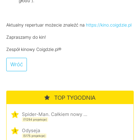
głodu
”).
Aktualny repertuar możecie znaleźć na
https://kino.coigdzie.pl
Zapraszamy do kin!
Zespół kinowy Coigdzie.pl®
Wróć
TOP TYGODNIA
Spider-Man. Całkiem nowy dzień
1
(11294 projekcje)
Odyseja
2
(5175 projekcje)