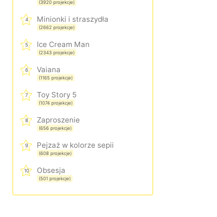
(3920 projekcje)
Minionki i straszydła
4
(2662 projekcje)
Ice Cream Man
5
(2343 projekcje)
Vaiana
6
(1165 projekcje)
Toy Story 5
7
(1074 projekcje)
Zaproszenie
8
(656 projekcje)
Pejzaż w kolorze sepii
9
(608 projekcje)
Obsesja
10
(501 projekcje)