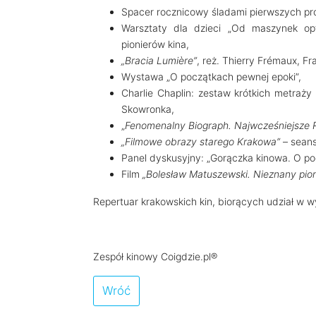
Spacer rocznicowy śladami pierwszych proj
Warsztaty dla dzieci „Od maszynek op
pionierów kina,
„Bracia Lumière”
, reż. Thierry Frémaux, Fr
Wystawa „O początkach pewnej epoki”,
Charlie Chaplin: zestaw krótkich metraży
Skowronka,
„
Fenomenalny Biograph. Najwcześniejsze
„Filmowe obrazy starego Krakowa”
– sean
Panel dyskusyjny: „Gorączka kinowa. O po
Film
„Bolesław Matuszewski. Nieznany pioni
Repertuar krakowskich kin, biorących udział w
Zespół kinowy Coigdzie.pl®
Wróć