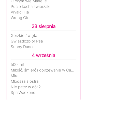
O czym wie Marielle
Pucio kocha zwierzaki
Vivaldi i ja
Wrong Girls
28 sierpnia
Gorzkie święta
Gwiazdozbiór Psa
Sunny Dancer
4 września
500 mil
Miłość, śmierć i dojrzewanie w Camp Miasma
Mira
Młodsza siostra
Nie patrz w dół 2
Spa Weekend