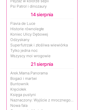
Pejzaż w kolorze sepii
Psi Patrol i dinozaury
14 sierpnia
Flavia de Luce
Historie równoległe
Koniec Ulicy Dębowej
Odzyskany
Superfutrzak i złośliwa wiewiórka
Tylko jedna noc
Wszyscy moi wrogowie
21 sierpnia
Arek.Mama.Panorama
Bogaci i martwi
Buntownik
Kręciołek
Księga pustyni
Naznaczony: Wyjście z mrocznego wymiaru
Nowa fala