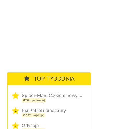
TOP TYGODNIA
Spider-Man. Całkiem nowy dzień
1
(11384 projekcje)
Psi Patrol i dinozaury
2
(8522 projekcje)
Odyseja
3