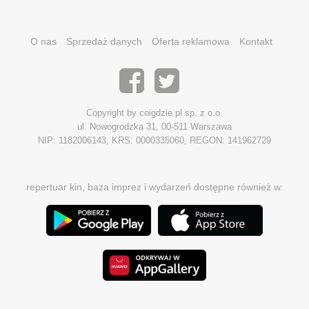
O nas
Sprzedaż danych
Oferta reklamowa
Kontakt
Copyright by coigdzie.pl sp. z o.o.
ul. Nowogrodzka 31, 00-511 Warszawa
NIP: 1182006143, KRS: 0000335060, REGON: 141962729
repertuar kin, baza imprez i wydarzeń dostępne również w: