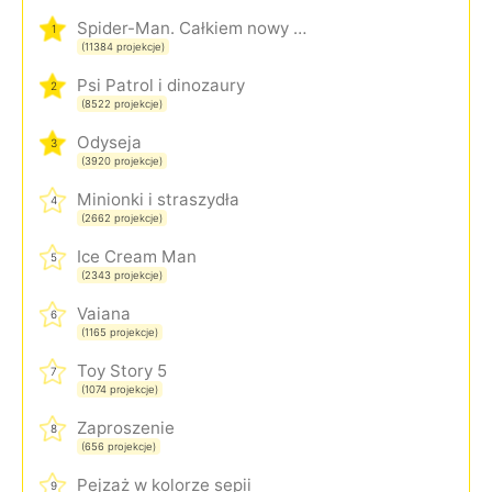
Spider-Man. Całkiem nowy dzień
1
(11384 projekcje)
Psi Patrol i dinozaury
2
(8522 projekcje)
Odyseja
3
(3920 projekcje)
Minionki i straszydła
4
(2662 projekcje)
Ice Cream Man
5
(2343 projekcje)
Vaiana
6
(1165 projekcje)
Toy Story 5
7
(1074 projekcje)
Zaproszenie
8
(656 projekcje)
Pejzaż w kolorze sepii
9