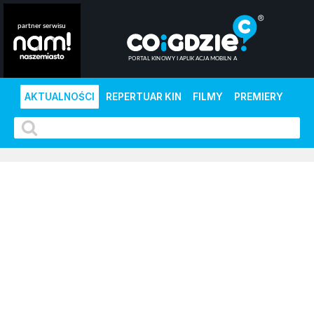
AKTUALNOŚCI
REPERTUAR KIN
FILMY
PREMIERY