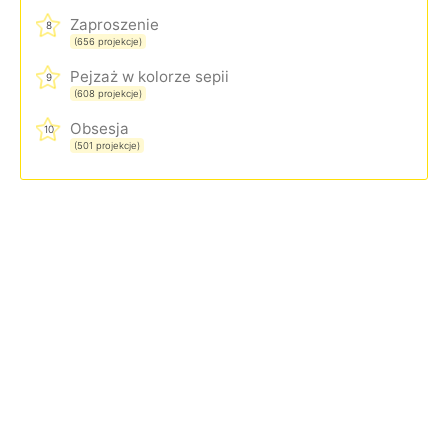
Zaproszenie
8
(656 projekcje)
Pejzaż w kolorze sepii
9
(608 projekcje)
Obsesja
10
(501 projekcje)