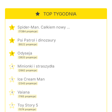
TOP TYGODNIA
Spider-Man. Całkiem nowy dzień
1
(11384 projekcje)
Psi Patrol i dinozaury
2
(8522 projekcje)
Odyseja
3
(3920 projekcje)
Minionki i straszydła
4
(2662 projekcje)
Ice Cream Man
5
(2343 projekcje)
Vaiana
6
(1165 projekcje)
Toy Story 5
7
(1074 projekcje)