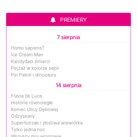
PREMIERY
7 sierpnia
Homo sapiens?
Ice Cream Man
Kandydaci śmierci
Pejzaż w kolorze sepii
Psi Patrol i dinozaury
14 sierpnia
Flavia de Luce
Historie równoległe
Koniec Ulicy Dębowej
Odzyskany
Superfutrzak i złośliwa wiewiórka
Tylko jedna noc
Wszyscy moi wrogowie