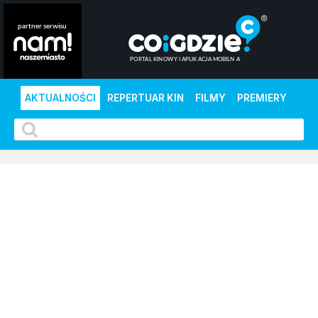
AKTUALNOŚCI
REPERTUAR KIN
FILMY
PREMIERY