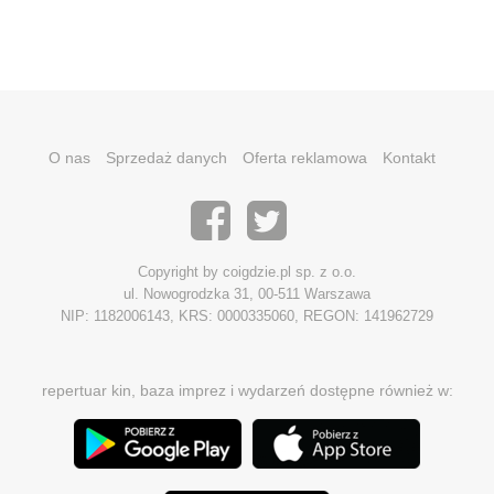
O nas
Sprzedaż danych
Oferta reklamowa
Kontakt
Copyright by coigdzie.pl sp. z o.o.
ul. Nowogrodzka 31, 00-511 Warszawa
NIP: 1182006143, KRS: 0000335060, REGON: 141962729
repertuar kin, baza imprez i wydarzeń dostępne również w: