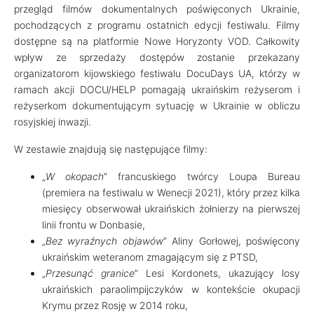
przegląd filmów dokumentalnych poświęconych Ukrainie,
pochodzących z programu ostatnich edycji festiwalu. Filmy
dostępne są na platformie Nowe Horyzonty VOD. Całkowity
wpływ ze sprzedaży dostępów zostanie przekazany
organizatorom kijowskiego festiwalu DocuDays UA, którzy w
ramach akcji DOCU/HELP pomagają ukraińskim reżyserom i
reżyserkom dokumentującym sytuację w Ukrainie w obliczu
rosyjskiej inwazji.
W zestawie znajdują się następujące filmy:
„
W okopach
” francuskiego twórcy Loupa Bureau
(premiera na festiwalu w Wenecji 2021), który przez kilka
miesięcy obserwował ukraińskich żołnierzy na pierwszej
linii frontu w Donbasie,
„
Bez wyraźnych objawów
” Aliny Gorłowej, poświęcony
ukraińskim weteranom zmagającym się z PTSD,
„
Przesunąć granice
” Lesi Kordonets, ukazujący losy
ukraińskich paraolimpijczyków w kontekście okupacji
Krymu przez Rosję w 2014 roku,