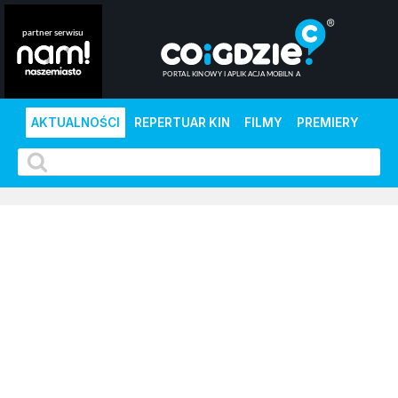
AKTUALNOŚCI
REPERTUAR KIN
FILMY
PREMIERY