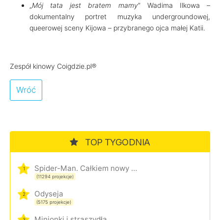
„
Mój tata jest bratem mamy
” Wadima Ilkowa –
dokumentalny portret muzyka undergroundowej,
queerowej sceny Kijowa – przybranego ojca małej Katii.
Zespół kinowy Coigdzie.pl®
Wróć
TOP TYGODNIA
Spider-Man. Całkiem nowy dzień
1
(11294 projekcje)
Odyseja
2
(5175 projekcje)
Minionki i straszydła
3