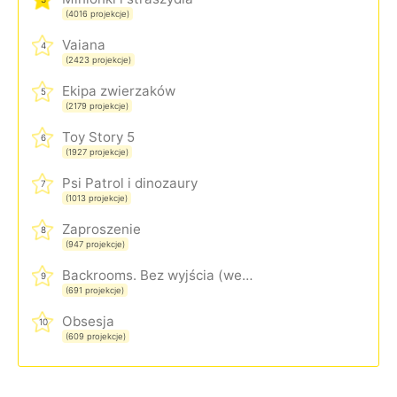
(4016 projekcje)
Vaiana
4
(2423 projekcje)
Ekipa zwierzaków
5
(2179 projekcje)
Toy Story 5
6
(1927 projekcje)
Psi Patrol i dinozaury
7
(1013 projekcje)
Zaproszenie
8
(947 projekcje)
Backrooms. Bez wyjścia (wersja rozszerzona)
9
(691 projekcje)
Obsesja
10
(609 projekcje)