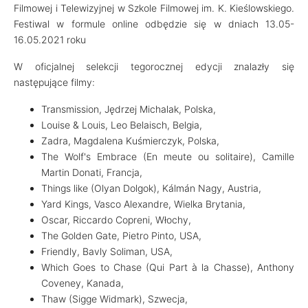
Filmowej i Telewizyjnej w Szkole Filmowej im. K. Kieślowskiego.
Festiwal w formule online odbędzie się w dniach 13.05-
16.05.2021 roku
W oficjalnej selekcji tegorocznej edycji znalazły się
następujące filmy:
Transmission, Jędrzej Michalak, Polska,
Louise & Louis, Leo Belaisch, Belgia,
Zadra, Magdalena Kuśmierczyk, Polska,
The Wolf's Embrace (En meute ou solitaire), Camille
Martin Donati, Francja,
Things like (Olyan Dolgok), Kálmán Nagy, Austria,
Yard Kings, Vasco Alexandre, Wielka Brytania,
Oscar, Riccardo Copreni, Włochy,
The Golden Gate, Pietro Pinto, USA,
Friendly, Bavly Soliman, USA,
Which Goes to Chase (Qui Part à la Chasse), Anthony
Coveney, Kanada,
Thaw (Sigge Widmark), Szwecja,