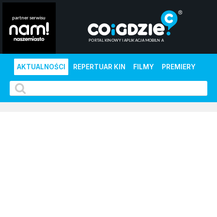
AKTUALNOŚCI
REPERTUAR KIN
FILMY
PREMIERY