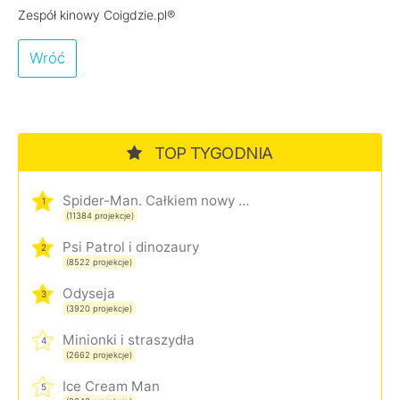
Zespół kinowy Coigdzie.pl®
Wróć
TOP TYGODNIA
Spider-Man. Całkiem nowy dzień
1
(11384 projekcje)
Psi Patrol i dinozaury
2
(8522 projekcje)
Odyseja
3
(3920 projekcje)
Minionki i straszydła
4
(2662 projekcje)
Ice Cream Man
5