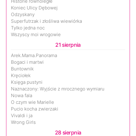
Historie równoległe
Koniec Ulicy Dębowej
Odzyskany
Superfutrzak i złośliwa wiewiórka
Tylko jedna noc
Wszyscy moi wrogowie
21 sierpnia
Arek.Mama.Panorama
Bogaci i martwi
Buntownik
Kręciołek
Księga pustyni
Naznaczony: Wyjście z mrocznego wymiaru
Nowa fala
O czym wie Marielle
Pucio kocha zwierzaki
Vivaldi i ja
Wrong Girls
28 sierpnia