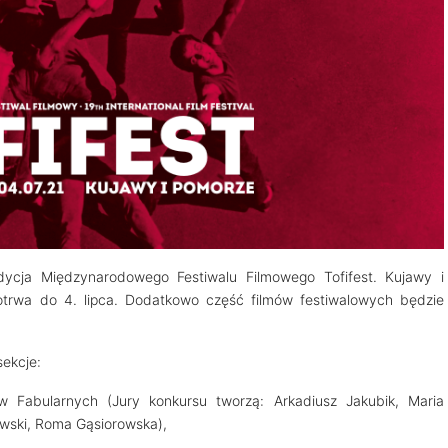
dycja Międzynarodowego Festiwalu Filmowego Tofifest. Kujawy i
otrwa do 4. lipca. Dodatkowo część filmów festiwalowych będzie
ekcje:
 Fabularnych (Jury konkursu tworzą: Arkadiusz Jakubik, Maria
ewski, Roma Gąsiorowska),