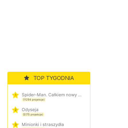
TOP TYGODNIA
Spider-Man. Całkiem nowy dzień
1
(11294 projekcje)
Odyseja
2
(5175 projekcje)
Minionki i straszydła
3