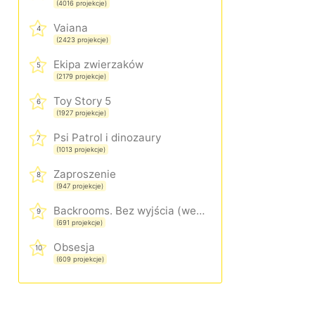
(4016 projekcje)
Vaiana
4
(2423 projekcje)
Ekipa zwierzaków
5
(2179 projekcje)
Toy Story 5
6
(1927 projekcje)
Psi Patrol i dinozaury
7
(1013 projekcje)
Zaproszenie
8
(947 projekcje)
Backrooms. Bez wyjścia (wersja rozszerzona)
9
(691 projekcje)
Obsesja
10
(609 projekcje)