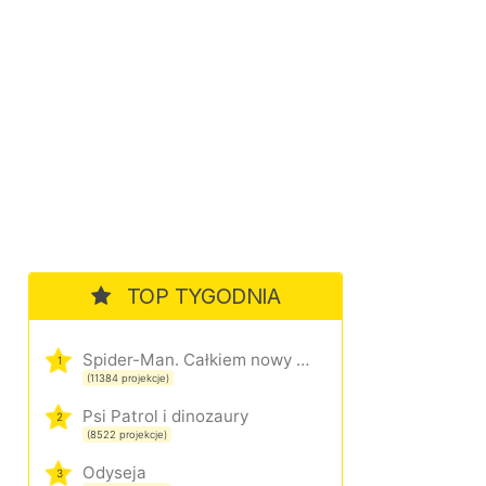
TOP TYGODNIA
Spider-Man. Całkiem nowy dzień
1
(11384 projekcje)
Psi Patrol i dinozaury
2
(8522 projekcje)
Odyseja
3