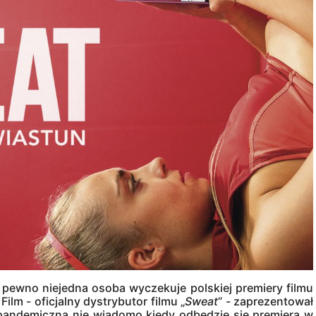
pewno niejedna osoba wyczekuje polskiej premiery filmu
ilm - oficjalny dystrybutor filmu „
Sweat
” - zaprezentował
 pandemiczną nie wiadomo kiedy odbędzie się premiera w