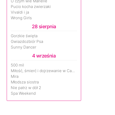
O czym wie Marielle
Pucio kocha zwierzaki
Vivaldi i ja
Wrong Girls
28 sierpnia
Gorzkie święta
Gwiazdozbiór Psa
Sunny Dancer
4 września
500 mil
Miłość, śmierć i dojrzewanie w Camp Miasma
Mira
Młodsza siostra
Nie patrz w dół 2
Spa Weekend