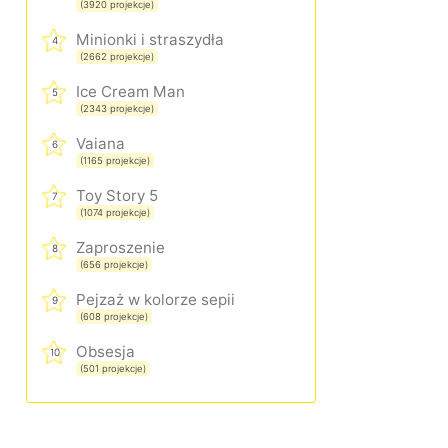
(3920 projekcje)
Minionki i straszydła
4
(2662 projekcje)
Ice Cream Man
5
(2343 projekcje)
Vaiana
6
(1165 projekcje)
Toy Story 5
7
(1074 projekcje)
Zaproszenie
8
(656 projekcje)
Pejzaż w kolorze sepii
9
(608 projekcje)
Obsesja
10
(501 projekcje)