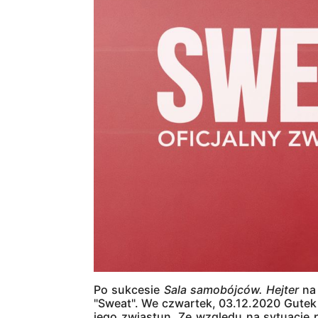
Po sukcesie
Sala samobójców. Hejter
na 
"Sweat". We czwartek, 03.12.2020 Gutek F
jego zwiastun. Ze względu na sytuację