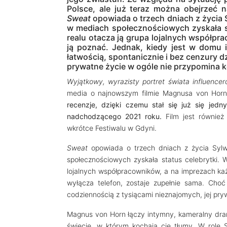
Polsce, ale już teraz można obejrzeć 
Sweat
opowiada o trzech dniach z życia Sy
w mediach społecznościowych zyskała sta
realu otacza ją grupa lojalnych współpr
ją poznać. Jednak, kiedy jest w domu i
łatwością, spontanicznie i bez cenzury dz
prywatne życie w ogóle nie przypomina k
Wyjątkowy, wyrazisty portret świata influenc
media o najnowszym filmie Magnusa von Hor
recenzje, dzięki czemu stał się już się jedn
nadchodzącego 2021 roku.
Film jest równie
wkrótce Festiwalu w Gdyni.
Sweat
opowiada o trzech dniach z życia Sylwii
społecznościowych zyskała status celebrytki. W
lojalnych współpracowników, a na imprezach każ
wyłącza telefon, zostaje zupełnie sama. Choć 
codziennością z tysiącami nieznajomych, jej pr
Magnus von Horn łączy intymny, kameralny drama
świecie, w którym kochają cię tłumy. W rolę 