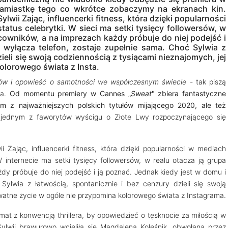
namiastkę tego co wkrótce zobaczymy na ekranach kin.
lwii Zając, influencerki fitness, która dzięki popularności
tus celebrytki. W sieci ma setki tysięcy followersów, w
acowników, a na imprezach każdy próbuje do niej podejść i
 wyłącza telefon, zostaje zupełnie sama. Choć Sylwia z
ieli się swoją codziennością z tysiącami nieznajomych, jej
olorowego świata z Insta.
erów i opowieść o samotności we współczesnym świecie
- tak piszą
na.
Od momentu premiery w Cannes „
Sweat
" zbiera fantastyczne
ym z najważniejszych polskich tytułów mijającego 2020, ale też
ż jednym z faworytów wyścigu o Złote Lwy rozpoczynającego się
 Zając, influencerki fitness, która dzięki popularności w mediach
 internecie ma setki tysięcy followersów, w realu otacza ją grupa
dy próbuje do niej podejść i ją poznać. Jednak kiedy jest w domu i
Sylwia z łatwością, spontanicznie i bez cenzury dzieli się swoją
ywatne życie w ogóle nie przypomina kolorowego świata z Instagrama.
t z konwencją thrillera, by opowiedzieć o tęsknocie za miłością w
Sylwii brawurowo wcieliła się Magdalena Koleśnik, obwołana przez