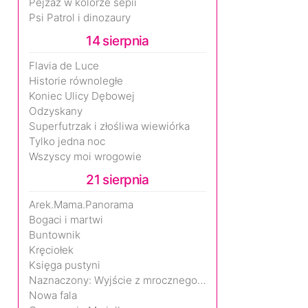
Pejzaż w kolorze sepii
Psi Patrol i dinozaury
14 sierpnia
Flavia de Luce
Historie równoległe
Koniec Ulicy Dębowej
Odzyskany
Superfutrzak i złośliwa wiewiórka
Tylko jedna noc
Wszyscy moi wrogowie
21 sierpnia
Arek.Mama.Panorama
Bogaci i martwi
Buntownik
Kręciołek
Księga pustyni
Naznaczony: Wyjście z mrocznego wymiaru
Nowa fala