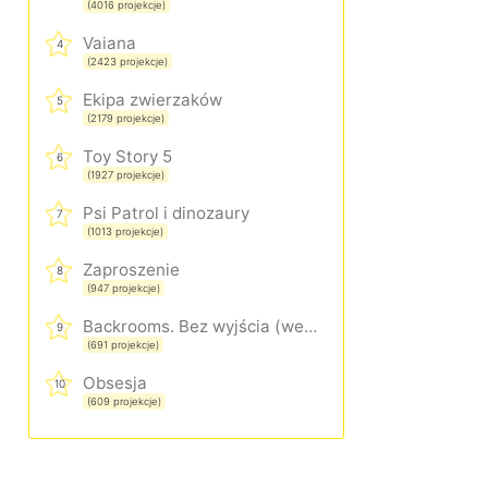
(4016 projekcje)
Vaiana
4
(2423 projekcje)
Ekipa zwierzaków
5
(2179 projekcje)
Toy Story 5
6
(1927 projekcje)
Psi Patrol i dinozaury
7
(1013 projekcje)
Zaproszenie
8
(947 projekcje)
Backrooms. Bez wyjścia (wersja rozszerzona)
9
(691 projekcje)
Obsesja
10
(609 projekcje)