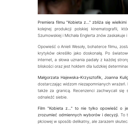
Premiera filmu "Kobieta z..." zbliża się wielkim
kolejnej produkcji polskiej kinematografii,
Szumowskiej i Michała Englerta znów zaskakuje 
Opowieść o Anieli Wesoły, bohaterce filmu, został
krytyków określiło jako doskonałą. Po światow
internet, a słowa uznania padały z każdej stro
bliskości oraz jest hołdem dla ludzkiej determinacj
Małgorzata Hajewska-Krzysztofik, Joanna Kuli
dostarczając widzom niezapomnianych wrażeń. Ic
także za granicą. Recenzenci zachwycali się s
odnaleźć siebie.
Film "Kobieta z..." to nie tylko opowieść o j
zrozumieć odmiennych wyborów i decyzji.
To 
płciowej w sposób delikatny, ale zarazem skutec