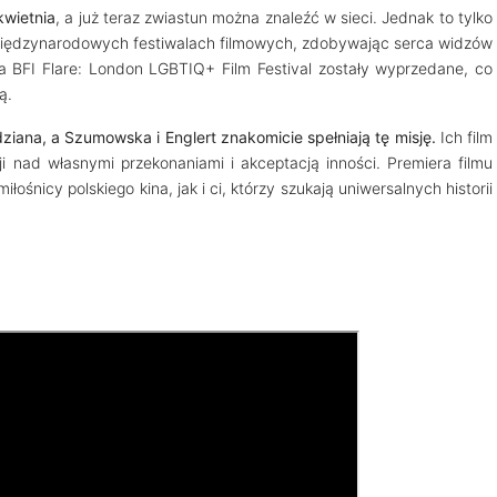
kwietnia
, a już teraz zwiastun można znaleźć w sieci. Jednak to tylko
 międzynarodowych festiwalach filmowych, zdobywając serca widzów
na BFI Flare: London LGBTIQ+ Film Festival zostały wyprzedane, co
ą.
edziana, a Szumowska i Englert znakomicie spełniają tę misję.
Ich film
sji nad własnymi przekonaniami i akceptacją inności. Premiera filmu
śnicy polskiego kina, jak i ci, którzy szukają uniwersalnych historii
.