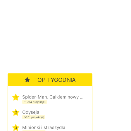
TOP TYGODNIA
Spider-Man. Całkiem nowy dzień
1
(11294 projekcje)
Odyseja
2
(5175 projekcje)
Minionki i straszydła
3