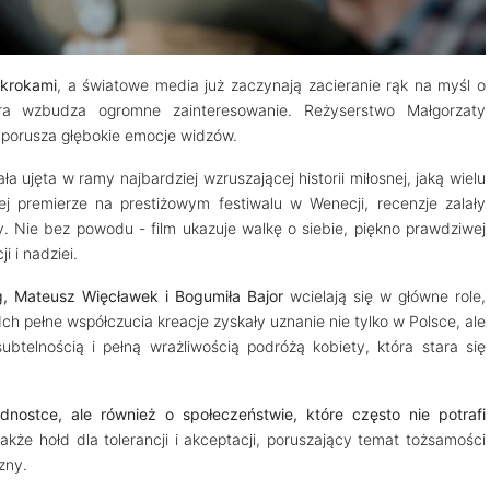
i krokami
, a światowe media już zaczynają zacieranie rąk na myśl o
 która wzbudza ogromne zainteresowanie. Reżyserstwo Małgorzaty
i porusza głębokie emocje widzów.
a ujęta w ramy najbardziej wzruszającej historii miłosnej, jaką wielu
ej premierze na prestiżowym festiwalu w Wenecji, recenzje zalały
ny. Nie bez powodu - film ukazuje walkę o siebie, piękno prawdziwej
i i nadziei.
g, Mateusz Więcławek i Bogumiła Bajor
wcielają się w główne role,
h pełne współczucia kreacje zyskały uznanie nie tylko w Polsce, ale
ubtelnością i pełną wrażliwością podróżą kobiety, która stara się
ednostce, ale również o społeczeństwie, które często nie potrafi
także hołd dla tolerancji i akceptacji, poruszający temat tożsamości
zny.