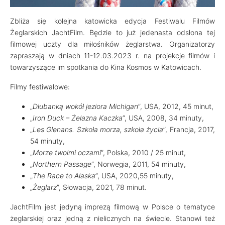
Zbliża się kolejna katowicka edycja Festiwalu Filmów
Żeglarskich JachtFilm. Będzie to już jedenasta odsłona tej
filmowej uczty dla miłośników żeglarstwa. Organizatorzy
zapraszają w dniach 11-12.03.2023 r. na projekcje filmów i
towarzyszące im spotkania do Kina Kosmos w Katowicach.
Filmy festiwalowe:
„
Dłubanką wokół jeziora Michigan
”, USA, 2012, 45 minut,
„
Iron Duck – Żelazna Kaczka
”, USA, 2008, 34 minuty,
„
Les Glenans. Szkoła morza, szkoła życia
”, Francja, 2017,
54 minuty,
„
Morze twoimi oczami
”, Polska, 2010 / 25 minut,
„
Northern Passage
”, Norwegia, 2011, 54 minuty,
„
The Race to Alaska
”, USA, 2020,55 minuty,
„
Żeglarz
”, Słowacja, 2021, 78 minut.
JachtFilm jest jedyną imprezą filmową w Polsce o tematyce
żeglarskiej oraz jedną z nielicznych na świecie. Stanowi też