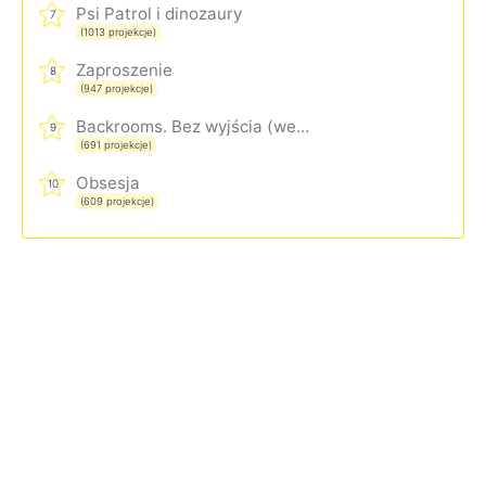
Psi Patrol i dinozaury
7
(1013 projekcje)
Zaproszenie
8
(947 projekcje)
Backrooms. Bez wyjścia (wersja rozszerzona)
9
(691 projekcje)
Obsesja
10
(609 projekcje)