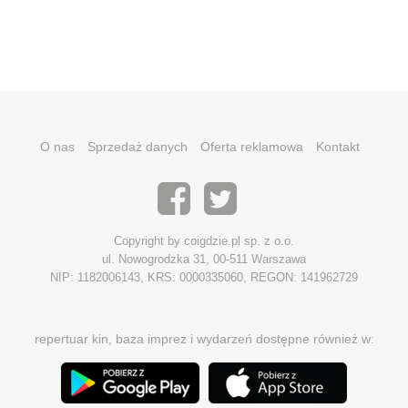
O nas
Sprzedaż danych
Oferta reklamowa
Kontakt
Copyright by coigdzie.pl sp. z o.o.
ul. Nowogrodzka 31, 00-511 Warszawa
NIP: 1182006143, KRS: 0000335060, REGON: 141962729
repertuar kin, baza imprez i wydarzeń dostępne również w: