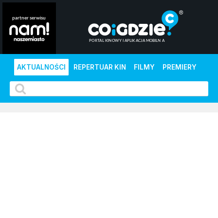
AKTUALNOŚCI
REPERTUAR KIN
FILMY
PREMIERY