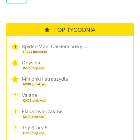
TOP TYGODNIA
Spider-Man. Całkiem nowy dzień
1
(11294 projekcje)
Odyseja
2
(5175 projekcje)
Minionki i straszydła
3
(4016 projekcje)
Vaiana
4
(2423 projekcje)
Ekipa zwierzaków
5
(2179 projekcje)
Toy Story 5
6
(1927 projekcje)