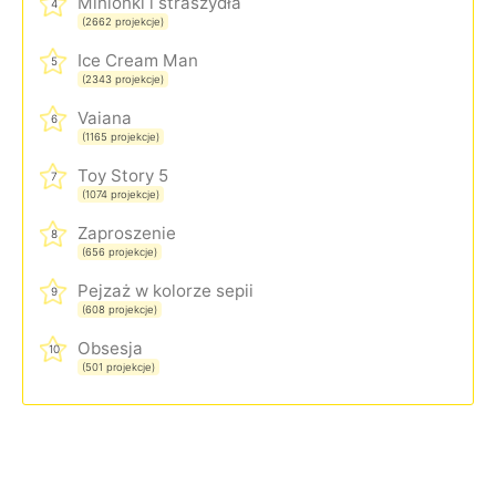
Minionki i straszydła
4
(2662 projekcje)
Ice Cream Man
5
(2343 projekcje)
Vaiana
6
(1165 projekcje)
Toy Story 5
7
(1074 projekcje)
Zaproszenie
8
(656 projekcje)
Pejzaż w kolorze sepii
9
(608 projekcje)
Obsesja
10
(501 projekcje)