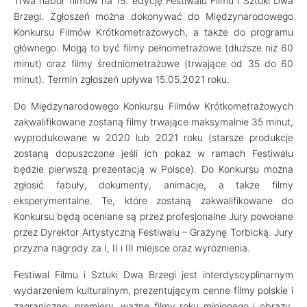
Trwa nabór filmów na 15. edycję Festiwalu Filmu i Sztuki Dwa
Brzegi. Zgłoszeń można dokonywać do Międzynarodowego
Konkursu Filmów Krótkometrażowych, a także do programu
głównego. Mogą to być filmy pełnometrażowe (dłuższe niż 60
minut) oraz filmy średniometrażowe (trwające od 35 do 60
minut). Termin zgłoszeń upływa 15.05.2021 roku.
Do Międzynarodowego Konkursu Filmów Krótkometrażowych
zakwalifikowane zostaną filmy trwające maksymalnie 35 minut,
wyprodukowane w 2020 lub 2021 roku (starsze produkcje
zostaną dopuszczone jeśli ich pokaz w ramach Festiwalu
będzie pierwszą prezentacją w Polsce). Do Konkursu można
zgłosić fabuły, dokumenty, animacje, a także filmy
eksperymentalne. Te, które zostaną zakwalifikowane do
Konkursu będą oceniane są przez profesjonalne Jury powołane
przez Dyrektor Artystyczną Festiwalu – Grażynę Torbicką. Jury
przyzna nagrody za I, II i III miejsce oraz wyróżnienia.
Festiwal Filmu i Sztuki Dwa Brzegi jest interdyscyplinarnym
wydarzeniem kulturalnym, prezentującym cenne filmy polskie i
zagraniczne: premiery, ważne filmy roku minionego i obrazy,