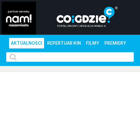
AKTUALNOŚCI
REPERTUAR KIN
FILMY
PREMIERY