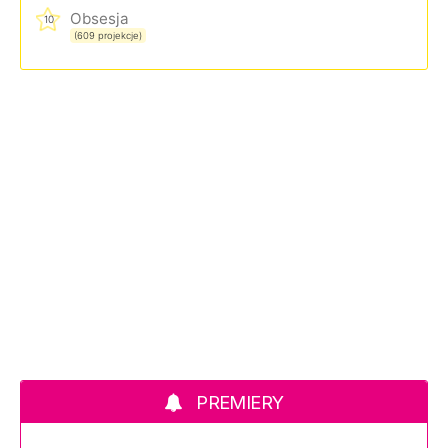
Obsesja
10
(609 projekcje)
PREMIERY