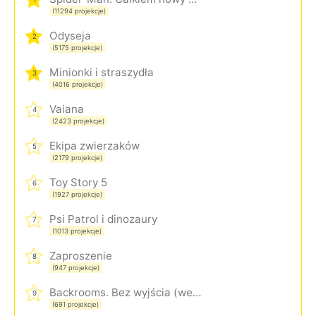
(11294 projekcje)
Odyseja
2
(5175 projekcje)
Minionki i straszydła
3
(4016 projekcje)
Vaiana
4
(2423 projekcje)
Ekipa zwierzaków
5
(2179 projekcje)
Toy Story 5
6
(1927 projekcje)
Psi Patrol i dinozaury
7
(1013 projekcje)
Zaproszenie
8
(947 projekcje)
Backrooms. Bez wyjścia (wersja rozszerzona)
9
(691 projekcje)