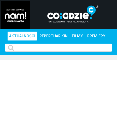
AKTUALNOŚCI
REPERTUAR KIN
FILMY
PREMIERY