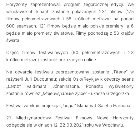
Horyzonty zaprezentowali program tegorocznej edycji. We
wrocławskich kinach zostanie pokazanych 231 filmów (175
filmów pełnometrażowych i 56 krótkich metraży) na ponad
600 seansach. 121 filmów będzie miało polskie premiery, a 6
będzie miało premiery światowe. Filmy pochodzą z 53 krajów
świata.
Część filmów festiwalowych (90 pełnometrażowych i 23
krótkie metraże) zostanie pokazanych online.
Na otwarcie festiwalu zaprezentowany zostanie „
Titane
” w
reżyserii Julii Ducournau; sekcję Oslo/Reykjavik otworzy seans
„
Lamb
” Valdimara Jóhannssona. Ponadto wyświetlony
zostanie również „
Moje wspaniałe życie
” Łukasza Grzegorzka.
Festiwal zamknie projekcja „
Lingui
” Mahamat-Saleha Harouna.
21. Międzynarodowy Festiwal Filmowy Nowe Horyzonty
odbędzie się w dniach 12-22.08.2021 roku we Wrocławiu.