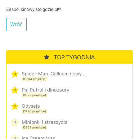
Zespół kinowy Coigdzie.pl®
Wróć
TOP TYGODNIA
Spider-Man. Całkiem nowy dzień
1
(11384 projekcje)
Psi Patrol i dinozaury
2
(8522 projekcje)
Odyseja
3
(3920 projekcje)
Minionki i straszydła
4
(2662 projekcje)
Ice Cream Man
5