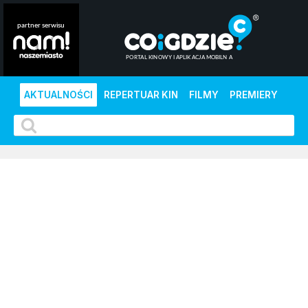
AKTUALNOŚCI
REPERTUAR KIN
FILMY
PREMIERY