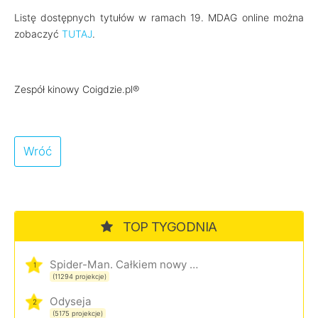
Listę dostępnych tytułów w ramach 19. MDAG online można
zobaczyć
TUTAJ
.
Zespół kinowy Coigdzie.pl®
Wróć
TOP TYGODNIA
Spider-Man. Całkiem nowy dzień
1
(11294 projekcje)
Odyseja
2
(5175 projekcje)