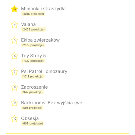
Minionki i straszydła
3
(4016 projekcje)
Vaiana
4
(2423 projekcje)
Ekipa zwierzaków
5
(2179 projekcje)
Toy Story 5
6
(1927 projekcje)
Psi Patrol i dinozaury
7
(1013 projekcje)
Zaproszenie
8
(947 projekcje)
Backrooms. Bez wyjścia (wersja rozszerzona)
9
(691 projekcje)
Obsesja
10
(609 projekcje)