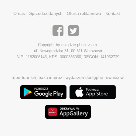
O nas
Sprzedaż danych
Oferta reklamowa
Kontakt
Copyright by coigdzie.pl sp. z o.o.
ul. Nowogrodzka 31, 00-511 Warszawa
NIP: 1182006143, KRS: 0000335060, REGON: 141962729
repertuar kin, baza imprez i wydarzeń dostępne również w: