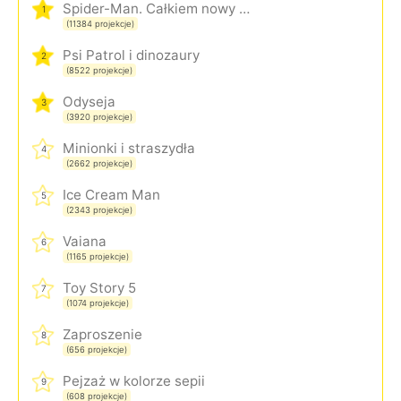
Spider-Man. Całkiem nowy dzień
1
(11384 projekcje)
Psi Patrol i dinozaury
2
(8522 projekcje)
Odyseja
3
(3920 projekcje)
Minionki i straszydła
4
(2662 projekcje)
Ice Cream Man
5
(2343 projekcje)
Vaiana
6
(1165 projekcje)
Toy Story 5
7
(1074 projekcje)
Zaproszenie
8
(656 projekcje)
Pejzaż w kolorze sepii
9
(608 projekcje)