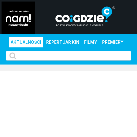
AKTUALNOŚCI
REPERTUAR KIN
FILMY
PREMIERY