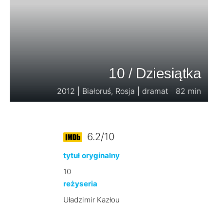
10 / Dziesiątka
2012 | Białoruś, Rosja | dramat | 82 min
6.2/10
tytuł oryginalny
10
reżyseria
Uładzimir Kazłou