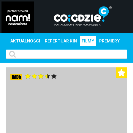
AKTUALNOŚCI
REPERTUAR KIN
FILMY
PREMIERY