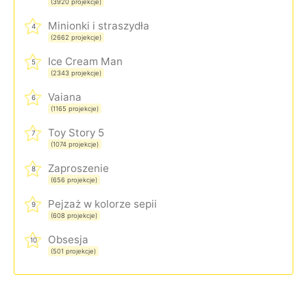
(3920 projekcje)
Minionki i straszydła
4
(2662 projekcje)
Ice Cream Man
5
(2343 projekcje)
Vaiana
6
(1165 projekcje)
Toy Story 5
7
(1074 projekcje)
Zaproszenie
8
(656 projekcje)
Pejzaż w kolorze sepii
9
(608 projekcje)
Obsesja
10
(501 projekcje)