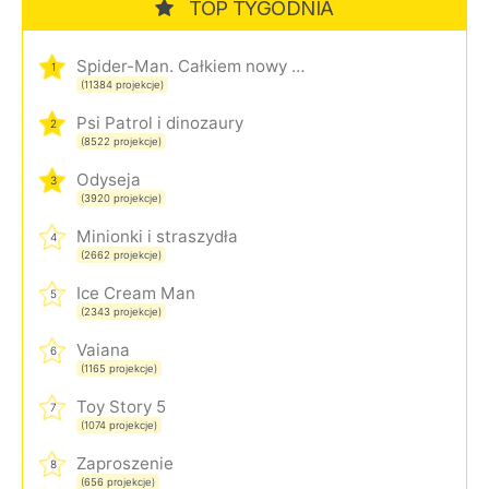
TOP TYGODNIA
Spider-Man. Całkiem nowy dzień
1
(11384 projekcje)
Psi Patrol i dinozaury
2
(8522 projekcje)
Odyseja
3
(3920 projekcje)
Minionki i straszydła
4
(2662 projekcje)
Ice Cream Man
5
(2343 projekcje)
Vaiana
6
(1165 projekcje)
Toy Story 5
7
(1074 projekcje)
Zaproszenie
8
(656 projekcje)