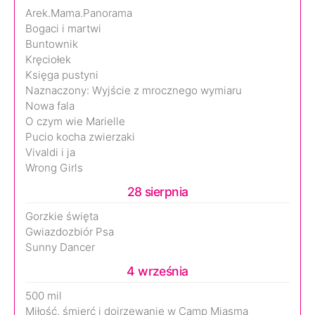
Arek.Mama.Panorama
Bogaci i martwi
Buntownik
Kręciołek
Księga pustyni
Naznaczony: Wyjście z mrocznego wymiaru
Nowa fala
O czym wie Marielle
Pucio kocha zwierzaki
Vivaldi i ja
Wrong Girls
28 sierpnia
Gorzkie święta
Gwiazdozbiór Psa
Sunny Dancer
4 września
500 mil
Miłość, śmierć i dojrzewanie w Camp Miasma