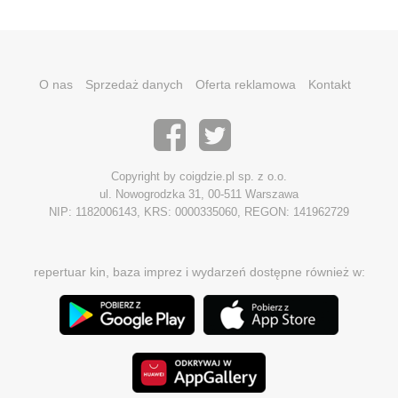
O nas
Sprzedaż danych
Oferta reklamowa
Kontakt
Copyright by coigdzie.pl sp. z o.o.
ul. Nowogrodzka 31, 00-511 Warszawa
NIP: 1182006143, KRS: 0000335060, REGON: 141962729
repertuar kin, baza imprez i wydarzeń dostępne również w: