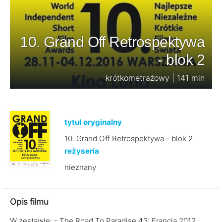
10. Grand Off Retrospektywa
- blok 2
krótkometrażowy | 141 min
tytuł oryginalny
10. Grand Off Retrospektywa - blok 2
reżyseria
nieznany
Opis filmu
W zestawie: - The Road To Paradise 43’ Francja 2012.