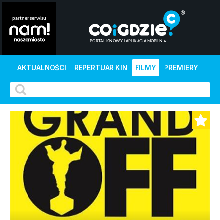
AKTUALNOŚCI
REPERTUAR KIN
FILMY
PREMIERY