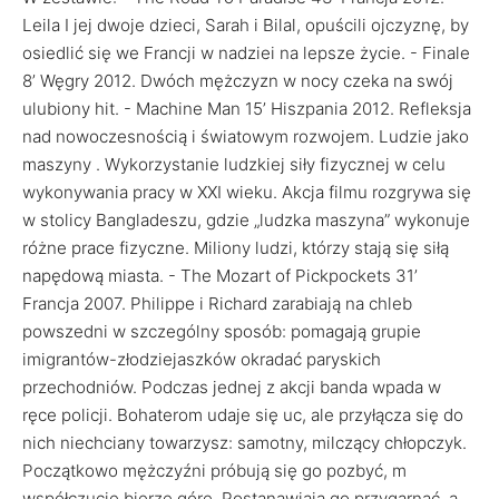
Leila I jej dwoje dzieci, Sarah i Bilal, opuścili ojczyznę, by
osiedlić się we Francji w nadziei na lepsze życie. - Finale
8’ Węgry 2012. Dwóch mężczyzn w nocy czeka na swój
ulubiony hit. - Machine Man 15’ Hiszpania 2012. Refleksja
nad nowoczesnością i światowym rozwojem. Ludzie jako
maszyny . Wykorzystanie ludzkiej siły fizycznej w celu
wykonywania pracy w XXI wieku. Akcja filmu rozgrywa się
w stolicy Bangladeszu, gdzie „ludzka maszyna” wykonuje
różne prace fizyczne. Miliony ludzi, którzy stają się siłą
napędową miasta. - The Mozart of Pickpockets 31’
Francja 2007. Philippe i Richard zarabiają na chleb
powszedni w szczególny sposób: pomagają grupie
imigrantów-złodziejaszków okradać paryskich
przechodniów. Podczas jednej z akcji banda wpada w
ręce policji. Bohaterom udaje się uc, ale przyłącza się do
nich niechciany towarzysz: samotny, milczący chłopczyk.
Początkowo mężczyźni próbują się go pozbyć, m
współczucie bierze górę. Postanawiają go przygarnąć, a