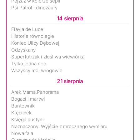
Pejzaż w kolorze sepii
Psi Patrol i dinozaury
14 sierpnia
Flavia de Luce
Historie równoległe
Koniec Ulicy Dębowej
Odzyskany
Superfutrzak i złośliwa wiewiórka
Tylko jedna noc
Wszyscy moi wrogowie
21 sierpnia
Arek.Mama.Panorama
Bogaci i martwi
Buntownik
Kręciołek
Księga pustyni
Naznaczony: Wyjście z mrocznego wymiaru
Nowa fala