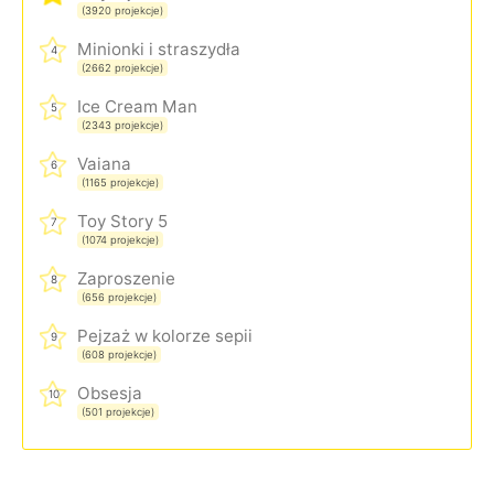
(3920 projekcje)
Minionki i straszydła
4
(2662 projekcje)
Ice Cream Man
5
(2343 projekcje)
Vaiana
6
(1165 projekcje)
Toy Story 5
7
(1074 projekcje)
Zaproszenie
8
(656 projekcje)
Pejzaż w kolorze sepii
9
(608 projekcje)
Obsesja
10
(501 projekcje)