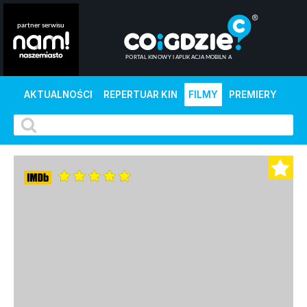
AKTUALNOŚCI
REPERTUAR KIN
FILMY
PREMIERY