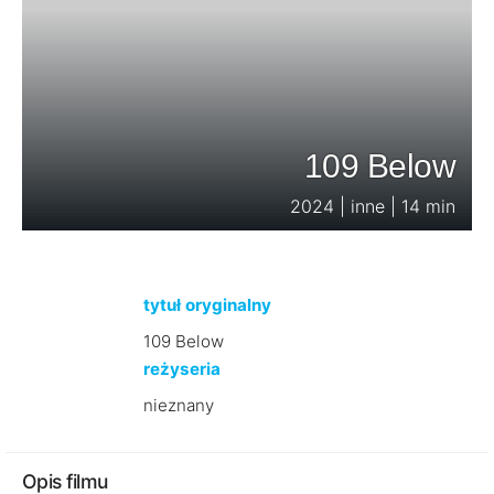
109 Below
2024 | inne | 14 min
tytuł oryginalny
109 Below
reżyseria
nieznany
Opis filmu