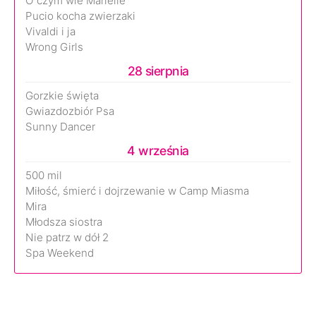
O czym wie Marielle
Pucio kocha zwierzaki
Vivaldi i ja
Wrong Girls
28 sierpnia
Gorzkie święta
Gwiazdozbiór Psa
Sunny Dancer
4 września
500 mil
Miłość, śmierć i dojrzewanie w Camp Miasma
Mira
Młodsza siostra
Nie patrz w dół 2
Spa Weekend