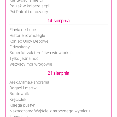
Kandydaci śmierci
Pejzaż w kolorze sepii
Psi Patrol i dinozaury
14 sierpnia
Flavia de Luce
Historie równoległe
Koniec Ulicy Dębowej
Odzyskany
Superfutrzak i złośliwa wiewiórka
Tylko jedna noc
Wszyscy moi wrogowie
21 sierpnia
Arek.Mama.Panorama
Bogaci i martwi
Buntownik
Kręciołek
Księga pustyni
Naznaczony: Wyjście z mrocznego wymiaru
Nowa fala