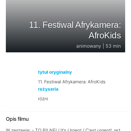
11. Festiwal Afrykamera:
AfroKids
animowany | 53 min
tytuł oryginalny
11. Festiwal Afrykamera: AfroKids
reżyseria
różni
Opis filmu
W zestawie: - TO PILNE! / It's Urgent / C'est urgent!, reż.