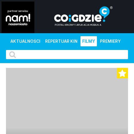
AKTUALNOŚCI
REPERTUAR KIN
FILMY
PREMIERY