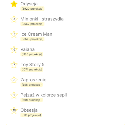
Odyseja
3
(3920 projekcje)
Minionki i straszydła
4
(2662 projekcje)
Ice Cream Man
5
(2343 projekcje)
Vaiana
6
(1165 projekcje)
Toy Story 5
7
(1074 projekcje)
Zaproszenie
8
(656 projekcje)
Pejzaż w kolorze sepii
9
(608 projekcje)
Obsesja
10
(501 projekcje)