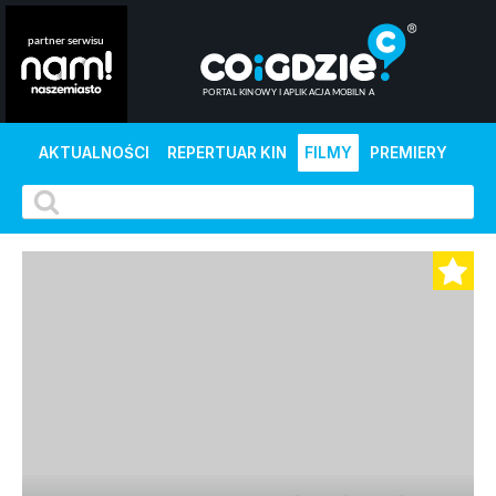
AKTUALNOŚCI
REPERTUAR KIN
FILMY
PREMIERY