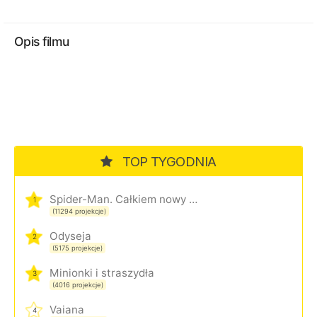
Opis filmu
TOP TYGODNIA
Spider-Man. Całkiem nowy dzień
1
(11294 projekcje)
Odyseja
2
(5175 projekcje)
Minionki i straszydła
3
(4016 projekcje)
Vaiana
4