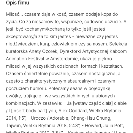
Opis filmu
Miłość… czasem daje w kość, czasem dodaje kopa do
życia. Co za niesamowite, wspaniałe, cudowne uczucie. A
jeśli być kochanym/kochaną to tylko jeśli jesteś
akceptowany/a za to kim jesteś - nieważne czy jesteś
niedźwiedziem, kurą, człowiekiem czy samosem. Selekcja
kuratorska Anety Ozorek, Dyrektorki Artystycznej Kaboom
Animation Festival w Amsterdamie, ukazuje piękno
miłości w jej wszystkich odsłonach, formach i kształtach.
Czasem śmiertelnie poważnie, czasem nostalgiczne, a
często z charakterystycznym absurdalnym i czarnym
poczuciem humoru. Polecamy seans w pojedynkę,
dwójkę, trójkącie i we wszystkich innych ulubionych
kombinacjach. W zestawie: - Ja [wstaw część ciała] ciebie
/ I [insert body part] you, Alex Goddard, Wielka Brytania
2014, 1’5’’, - Uroczo / Adorable, Cheng-Hsu Chung,
Tajwan, Wielka Brytania 2018, 5’43’’, - Howard, Julia Pott,
Wielka Brytania 2010, 3’54’’, - Kocham chuliganów / I Love