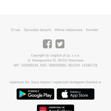
O nas
Sprzedaż danych
Oferta reklamowa
Kontakt
Copyright by coigdzie.pl sp. z o.o.
ul. Nowogrodzka 31, 00-511 Warszawa
NIP: 1182006143, KRS: 0000335060, REGON: 141962729
repertuar kin, baza imprez i wydarzeń dostępne również w: