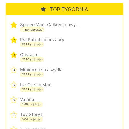
TOP TYGODNIA
Spider-Man. Całkiem nowy dzień
1
(11384 projekcje)
Psi Patrol i dinozaury
2
(8522 projekcje)
Odyseja
3
(3920 projekcje)
Minionki i straszydła
4
(2662 projekcje)
Ice Cream Man
5
(2343 projekcje)
Vaiana
6
(1165 projekcje)
Toy Story 5
7
(1074 projekcje)