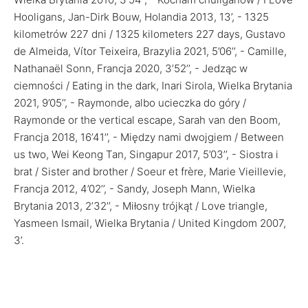
Hooligans, Jan-Dirk Bouw, Holandia 2013, 13’, - 1325
kilometrów 227 dni / 1325 kilometers 227 days, Gustavo
de Almeida, Vítor Teixeira, Brazylia 2021, 5’06’’, - Camille,
Nathanaël Sonn, Francja 2020, 3’52’’, - Jedząc w
ciemności / Eating in the dark, Inari Sirola, Wielka Brytania
2021, 9’05’’, - Raymonde, albo ucieczka do góry /
Raymonde or the vertical escape, Sarah van den Boom,
Francja 2018, 16’41’’, - Między nami dwojgiem / Between
us two, Wei Keong Tan, Singapur 2017, 5’03’’, - Siostra i
brat / Sister and brother / Soeur et frère, Marie Vieillevie,
Francja 2012, 4’02’’, - Sandy, Joseph Mann, Wielka
Brytania 2013, 2’32’’, - Miłosny trójkąt / Love triangle,
Yasmeen Ismail, Wielka Brytania / United Kingdom 2007,
3’.