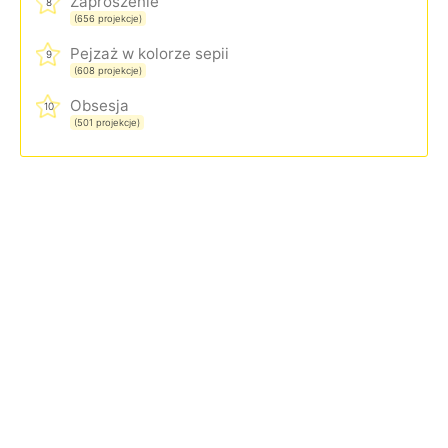
Zaproszenie
8
(656 projekcje)
Pejzaż w kolorze sepii
9
(608 projekcje)
Obsesja
10
(501 projekcje)