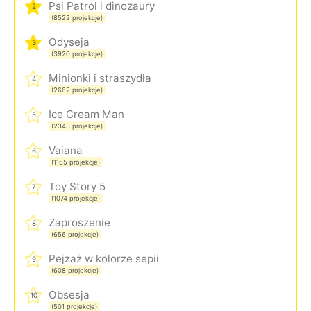
Psi Patrol i dinozaury
2
(8522 projekcje)
Odyseja
3
(3920 projekcje)
Minionki i straszydła
4
(2662 projekcje)
Ice Cream Man
5
(2343 projekcje)
Vaiana
6
(1165 projekcje)
Toy Story 5
7
(1074 projekcje)
Zaproszenie
8
(656 projekcje)
Pejzaż w kolorze sepii
9
(608 projekcje)
Obsesja
10
(501 projekcje)