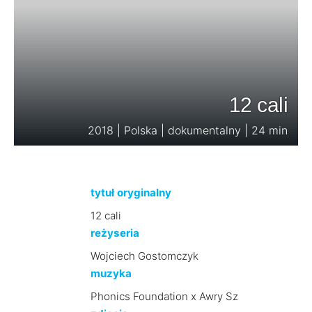
12 cali
2018 | Polska | dokumentalny | 24 min
tytuł oryginalny
12 cali
reżyseria
Wojciech Gostomczyk
muzyka
Phonics Foundation x Awry Sz