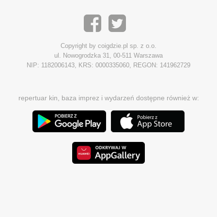
Copyright by coigdzie.pl sp. z o.o.
ul. Nowogrodzka 31, 00-511 Warszawa
NIP: 1182006143, KRS: 0000335060, REGON: 141962729
repertuar kin, baza imprez i wydarzeń dostępne również w: