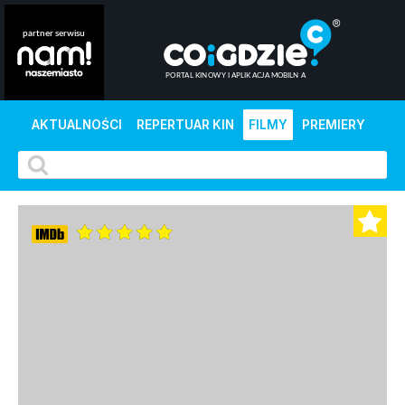
AKTUALNOŚCI
REPERTUAR KIN
FILMY
PREMIERY