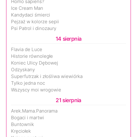
Homo sapiens?
Ice Cream Man
Kandydaci śmierci
Pejzaż w kolorze sepii
Psi Patrol i dinozaury
14 sierpnia
Flavia de Luce
Historie równoległe
Koniec Ulicy Dębowej
Odzyskany
Superfutrzak i złośliwa wiewiórka
Tylko jedna noc
Wszyscy moi wrogowie
21 sierpnia
Arek.Mama.Panorama
Bogaci i martwi
Buntownik
Kręciołek