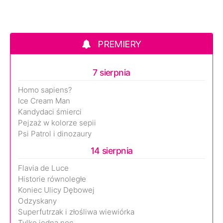
PREMIERY
7 sierpnia
Homo sapiens?
Ice Cream Man
Kandydaci śmierci
Pejzaż w kolorze sepii
Psi Patrol i dinozaury
14 sierpnia
Flavia de Luce
Historie równoległe
Koniec Ulicy Dębowej
Odzyskany
Superfutrzak i złośliwa wiewiórka
Tylko jedna noc