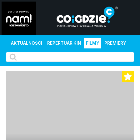
AKTUALNOŚCI
REPERTUAR KIN
FILMY
PREMIERY