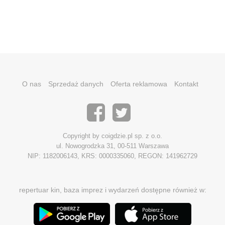
O nas
Sprzedaż danych
Oferta reklamowa
Kontakt
Copyright by coigdzie.pl sp. z o.o.
ul. Nowogrodzka 31, 00-511 Warszawa
NIP: 1182006143, KRS: 0000335060, REGON: 141962729
repertuar kin, baza imprez i wydarzeń dostępne również w: