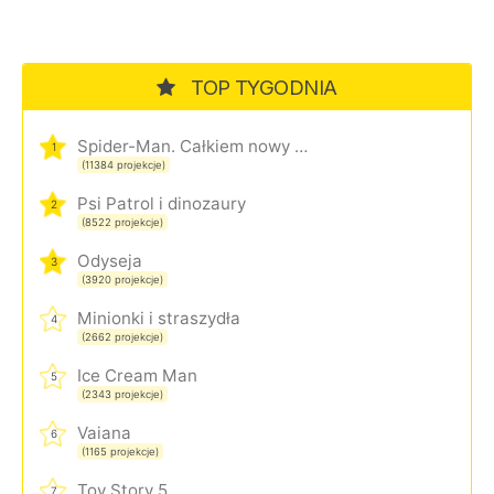
TOP TYGODNIA
Spider-Man. Całkiem nowy dzień
1
(11384 projekcje)
Psi Patrol i dinozaury
2
(8522 projekcje)
Odyseja
3
(3920 projekcje)
Minionki i straszydła
4
(2662 projekcje)
Ice Cream Man
5
(2343 projekcje)
Vaiana
6
(1165 projekcje)
Toy Story 5
7