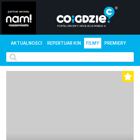
AKTUALNOŚCI
REPERTUAR KIN
FILMY
PREMIERY