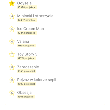
Odyseja
3
(3920 projekcje)
Minionki i straszydła
4
(2662 projekcje)
Ice Cream Man
5
(2343 projekcje)
Vaiana
6
(1165 projekcje)
Toy Story 5
7
(1074 projekcje)
Zaproszenie
8
(656 projekcje)
Pejzaż w kolorze sepii
9
(608 projekcje)
Obsesja
10
(501 projekcje)