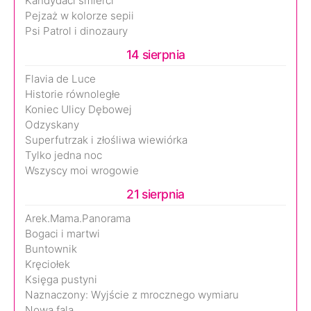
Kandydaci śmierci
Pejzaż w kolorze sepii
Psi Patrol i dinozaury
14 sierpnia
Flavia de Luce
Historie równoległe
Koniec Ulicy Dębowej
Odzyskany
Superfutrzak i złośliwa wiewiórka
Tylko jedna noc
Wszyscy moi wrogowie
21 sierpnia
Arek.Mama.Panorama
Bogaci i martwi
Buntownik
Kręciołek
Księga pustyni
Naznaczony: Wyjście z mrocznego wymiaru
Nowa fala