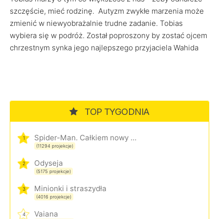
szczęście, mieć rodzinę. Autyzm zwykłe marzenia może
zmienić w niewyobrażalnie trudne zadanie. Tobias
wybiera się w podróż. Został poproszony by zostać ojcem
chrzestnym synka jego najlepszego przyjaciela Wahida
TOP TYGODNIA
Spider-Man. Całkiem nowy dzień
1
(11294 projekcje)
Odyseja
2
(5175 projekcje)
Minionki i straszydła
3
(4016 projekcje)
Vaiana
4