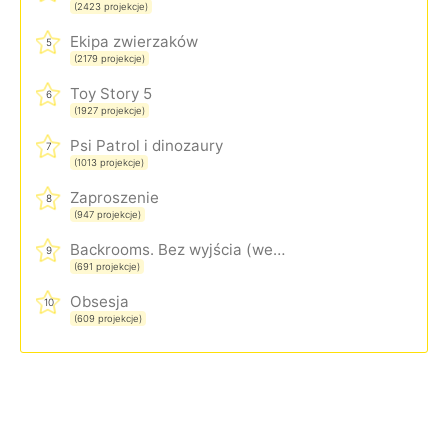
(2423 projekcje)
Ekipa zwierzaków
5
(2179 projekcje)
Toy Story 5
6
(1927 projekcje)
Psi Patrol i dinozaury
7
(1013 projekcje)
Zaproszenie
8
(947 projekcje)
Backrooms. Bez wyjścia (wersja rozszerzona)
9
(691 projekcje)
Obsesja
10
(609 projekcje)