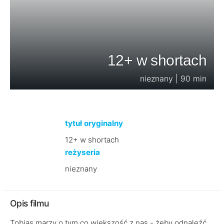
12+ w shortach
nieznany | 90 min
tytuł oryginalny
12+ w shortach
reżyseria
nieznany
Opis filmu
Tobias marzy o tym co większość z nas - żeby odnaleźć