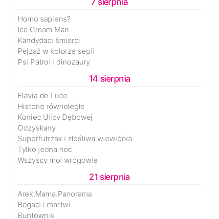
7 sierpnia
Homo sapiens?
Ice Cream Man
Kandydaci śmierci
Pejzaż w kolorze sepii
Psi Patrol i dinozaury
14 sierpnia
Flavia de Luce
Historie równoległe
Koniec Ulicy Dębowej
Odzyskany
Superfutrzak i złośliwa wiewiórka
Tylko jedna noc
Wszyscy moi wrogowie
21 sierpnia
Arek.Mama.Panorama
Bogaci i martwi
Buntownik