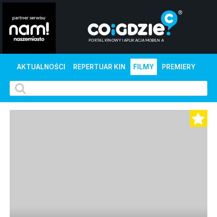
AKTUALNOŚCI
REPERTUAR KIN
FILMY
PREMIERY