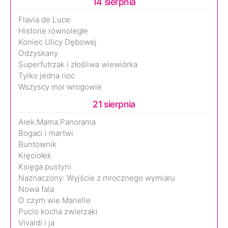
14 sierpnia
Flavia de Luce
Historie równoległe
Koniec Ulicy Dębowej
Odzyskany
Superfutrzak i złośliwa wiewiórka
Tylko jedna noc
Wszyscy moi wrogowie
21 sierpnia
Arek.Mama.Panorama
Bogaci i martwi
Buntownik
Kręciołek
Księga pustyni
Naznaczony: Wyjście z mrocznego wymiaru
Nowa fala
O czym wie Marielle
Pucio kocha zwierzaki
Vivaldi i ja