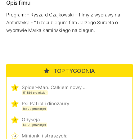
Opis filmu
Program: - Ryszard Czajkowski – filmy z wyprawy na
Antarktykę - "Trzeci biegun" film Jerzego Surdela o
wyprawie Marka Kamińskiego na biegun.
TOP TYGODNIA
Spider-Man. Całkiem nowy dzień
1
(11384 projekcje)
Psi Patrol i dinozaury
2
(8522 projekcje)
Odyseja
3
(3920 projekcje)
Minionki i straszydła
4