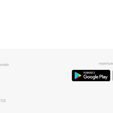
repertua
ontakt
2729