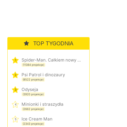
TOP TYGODNIA
Spider-Man. Całkiem nowy dzień
1
(11384 projekcje)
Psi Patrol i dinozaury
2
(8522 projekcje)
Odyseja
3
(3920 projekcje)
Minionki i straszydła
4
(2662 projekcje)
Ice Cream Man
5
(2343 projekcje)