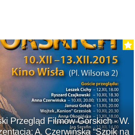
ki Przegląd Filmów Górskich - W.
zentacja; A. Czerwińska “Szpik na