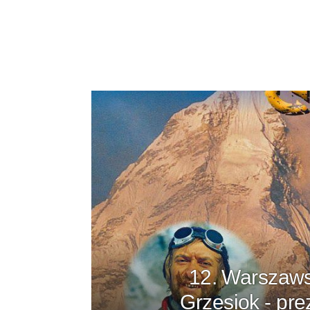
12. Warszaws
Grzesiok - pre