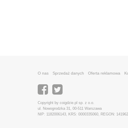
O nas
Sprzedaż danych
Oferta reklamowa
K
Copyright by coigdzie.pl sp. z o.o.
ul. Nowogrodzka 31, 00-511 Warszawa
NIP: 1182006143, KRS: 0000335060, REGON: 14196