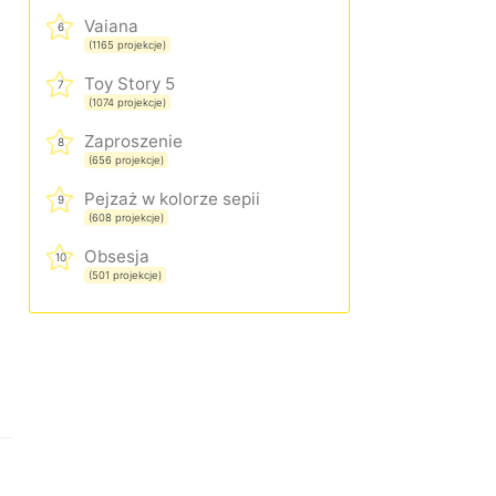
Vaiana
6
(1165 projekcje)
Toy Story 5
7
(1074 projekcje)
Zaproszenie
8
(656 projekcje)
Pejzaż w kolorze sepii
9
(608 projekcje)
Obsesja
10
(501 projekcje)