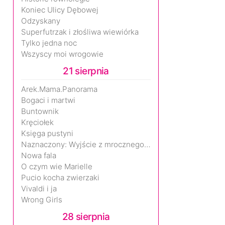
Koniec Ulicy Dębowej
Odzyskany
Superfutrzak i złośliwa wiewiórka
Tylko jedna noc
Wszyscy moi wrogowie
21 sierpnia
Arek.Mama.Panorama
Bogaci i martwi
Buntownik
Kręciołek
Księga pustyni
Naznaczony: Wyjście z mrocznego wymiaru
Nowa fala
O czym wie Marielle
Pucio kocha zwierzaki
Vivaldi i ja
Wrong Girls
28 sierpnia