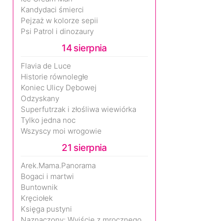
Kandydaci śmierci
Pejzaż w kolorze sepii
Psi Patrol i dinozaury
14 sierpnia
Flavia de Luce
Historie równoległe
Koniec Ulicy Dębowej
Odzyskany
Superfutrzak i złośliwa wiewiórka
Tylko jedna noc
Wszyscy moi wrogowie
21 sierpnia
Arek.Mama.Panorama
Bogaci i martwi
Buntownik
Kręciołek
Księga pustyni
Naznaczony: Wyjście z mrocznego wymiaru