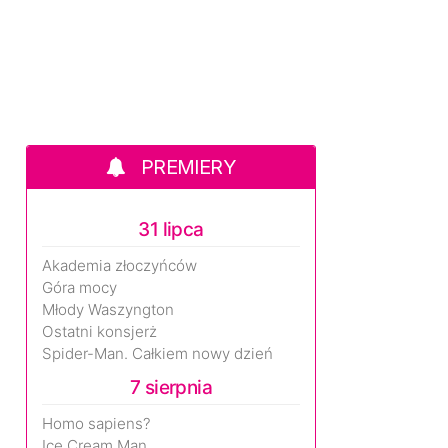
PREMIERY
31 lipca
Akademia złoczyńców
Góra mocy
Młody Waszyngton
Ostatni konsjerż
Spider-Man. Całkiem nowy dzień
7 sierpnia
Homo sapiens?
Ice Cream Man