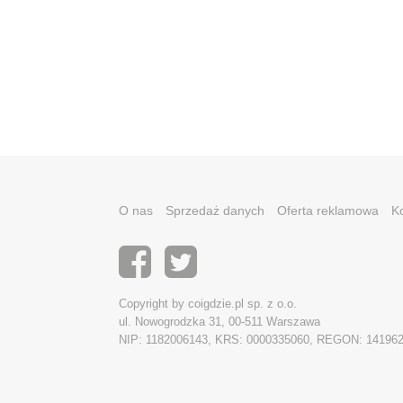
O nas
Sprzedaż danych
Oferta reklamowa
K
Copyright by coigdzie.pl sp. z o.o.
ul. Nowogrodzka 31, 00-511 Warszawa
NIP: 1182006143, KRS: 0000335060, REGON: 14196