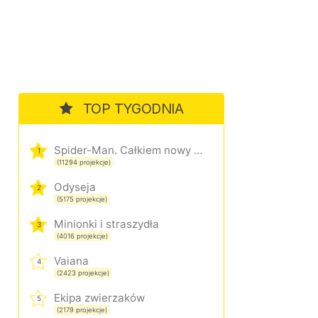
TOP TYGODNIA
Spider-Man. Całkiem nowy dzień
1
(11294 projekcje)
Odyseja
2
(5175 projekcje)
Minionki i straszydła
3
(4016 projekcje)
Vaiana
4
(2423 projekcje)
Ekipa zwierzaków
5
(2179 projekcje)