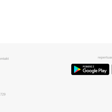
repertua
ontakt
2729