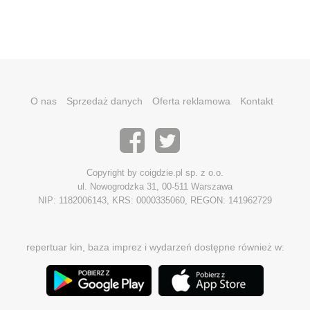
O nas
Sprzedaż danych
Oferta reklamowa
Kontakt
Copyright by coigdzie.pl sp. z o.o.
ul. Nowogrodzka 31, 00-511 Warszawa
NIP: 1182006143, KRS: 0000335060, REGON: 141962729
repertuar kin, baza imprez i wydarzeń dostępne również w: