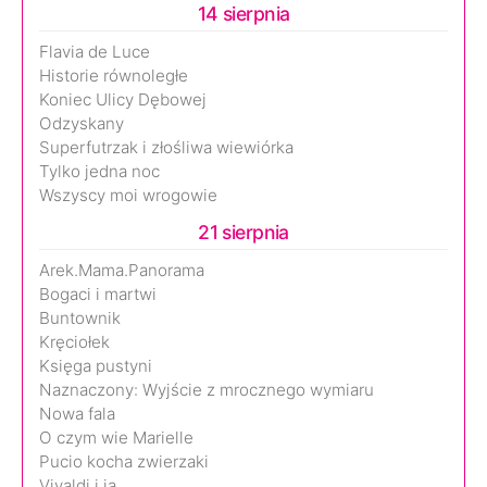
14 sierpnia
Flavia de Luce
Historie równoległe
Koniec Ulicy Dębowej
Odzyskany
Superfutrzak i złośliwa wiewiórka
Tylko jedna noc
Wszyscy moi wrogowie
21 sierpnia
Arek.Mama.Panorama
Bogaci i martwi
Buntownik
Kręciołek
Księga pustyni
Naznaczony: Wyjście z mrocznego wymiaru
Nowa fala
O czym wie Marielle
Pucio kocha zwierzaki
Vivaldi i ja