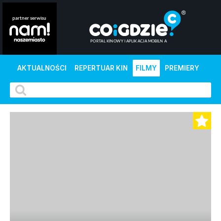
AKTUALNOŚCI
REPERTUAR KIN
FILMY
PREMIERY