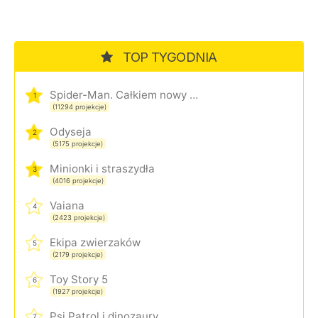
TOP TYGODNIA
Spider-Man. Całkiem nowy dzień
1
(11294 projekcje)
Odyseja
2
(5175 projekcje)
Minionki i straszydła
3
(4016 projekcje)
Vaiana
4
(2423 projekcje)
Ekipa zwierzaków
5
(2179 projekcje)
Toy Story 5
6
(1927 projekcje)
Psi Patrol i dinozaury
7