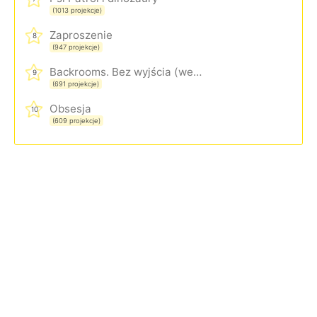
(1013 projekcje)
Zaproszenie
8
(947 projekcje)
Backrooms. Bez wyjścia (wersja rozszerzona)
9
(691 projekcje)
Obsesja
10
(609 projekcje)