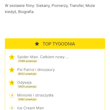
W zestawie filmy: Siekany, Pionierzy, Transfer, Może
kiedyś, Biografia.
TOP TYGODNIA
Spider-Man. Całkiem nowy dzień
1
(11384 projekcje)
Psi Patrol i dinozaury
2
(8522 projekcje)
Odyseja
3
(3920 projekcje)
Minionki i straszydła
4
(2662 projekcje)
Ice Cream Man
5