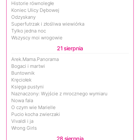
Historie równoległe
Koniec Ulicy Dębowej
Odzyskany
Superfutrzak i złośliwa wiewiórka
Tylko jedna noc
Wszyscy moi wrogowie
21 sierpnia
Arek.Mama.Panorama
Bogaci i martwi
Buntownik
Kręciołek
Księga pustyni
Naznaczony: Wyjście z mrocznego wymiaru
Nowa fala
O czym wie Marielle
Pucio kocha zwierzaki
Vivaldi i ja
Wrong Girls
28 sierpnia