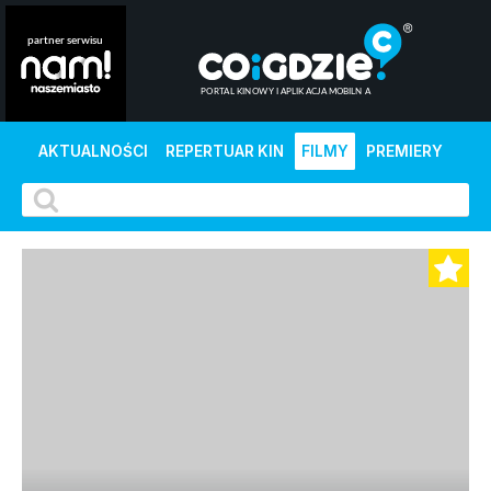
AKTUALNOŚCI
REPERTUAR KIN
FILMY
PREMIERY