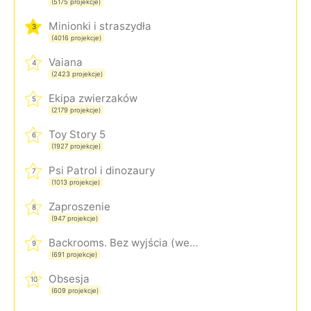
(5175 projekcje)
Minionki i straszydła
3
(4016 projekcje)
Vaiana
4
(2423 projekcje)
Ekipa zwierzaków
5
(2179 projekcje)
Toy Story 5
6
(1927 projekcje)
Psi Patrol i dinozaury
7
(1013 projekcje)
Zaproszenie
8
(947 projekcje)
Backrooms. Bez wyjścia (wersja rozszerzona)
9
(691 projekcje)
Obsesja
10
(609 projekcje)