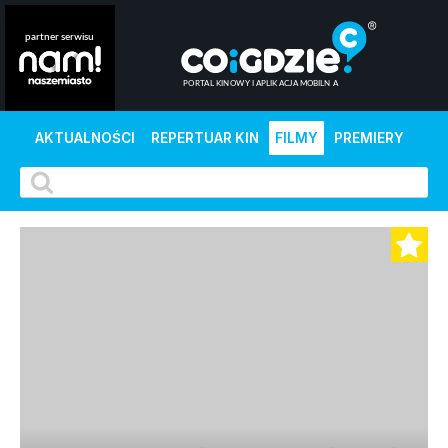
AKTUALNOŚCI
REPERTUAR KIN
FILMY
PREMIERY