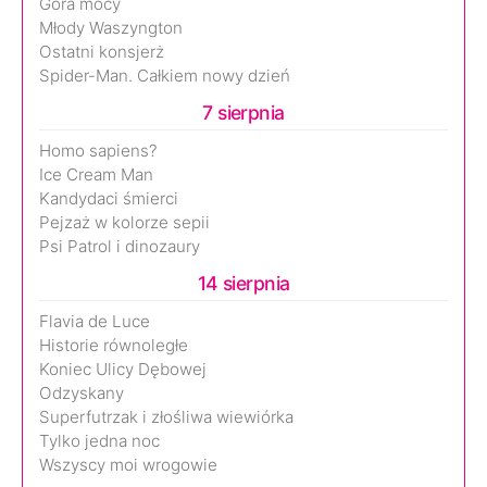
Góra mocy
Młody Waszyngton
Ostatni konsjerż
Spider-Man. Całkiem nowy dzień
7 sierpnia
Homo sapiens?
Ice Cream Man
Kandydaci śmierci
Pejzaż w kolorze sepii
Psi Patrol i dinozaury
14 sierpnia
Flavia de Luce
Historie równoległe
Koniec Ulicy Dębowej
Odzyskany
Superfutrzak i złośliwa wiewiórka
Tylko jedna noc
Wszyscy moi wrogowie