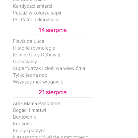
Kandydaci śmierci
Pejzaż w kolorze sepii
Psi Patrol i dinozaury
14 sierpnia
Flavia de Luce
Historie równoległe
Koniec Ulicy Dębowej
Odzyskany
Superfutrzak i złośliwa wiewiórka
Tylko jedna noc
Wszyscy moi wrogowie
21 sierpnia
Arek.Mama.Panorama
Bogaci i martwi
Buntownik
Kręciołek
Księga pustyni
Naznaczony: Wyjście z mrocznego wymiaru