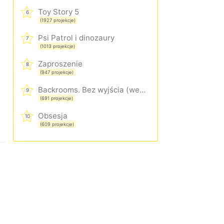
Toy Story 5
6
(1927 projekcje)
Psi Patrol i dinozaury
7
(1013 projekcje)
Zaproszenie
8
(947 projekcje)
Backrooms. Bez wyjścia (wersja rozszerzona)
9
(691 projekcje)
Obsesja
10
(609 projekcje)