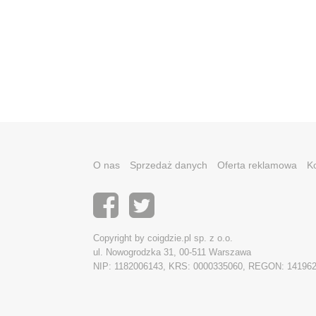
O nas
Sprzedaż danych
Oferta reklamowa
K
Copyright by coigdzie.pl sp. z o.o.
ul. Nowogrodzka 31, 00-511 Warszawa
NIP: 1182006143, KRS: 0000335060, REGON: 14196