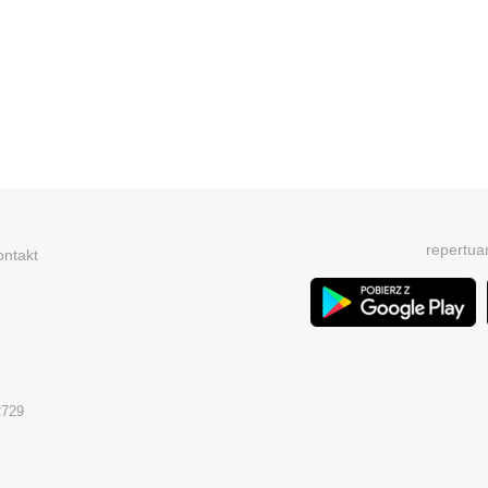
repertua
ontakt
2729