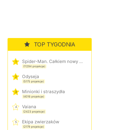
TOP TYGODNIA
Spider-Man. Całkiem nowy dzień
1
(11294 projekcje)
Odyseja
2
(5175 projekcje)
Minionki i straszydła
3
(4016 projekcje)
Vaiana
4
(2423 projekcje)
Ekipa zwierzaków
5
(2179 projekcje)