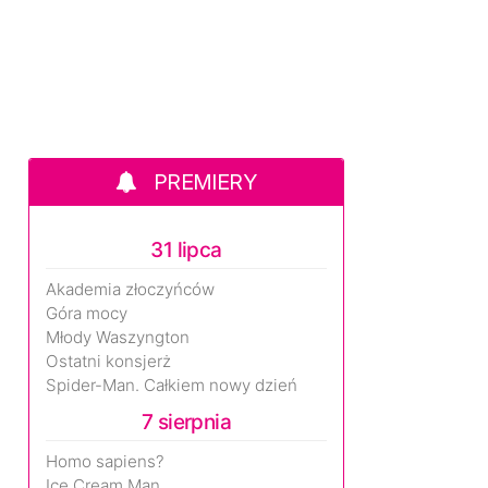
PREMIERY
31 lipca
Akademia złoczyńców
Góra mocy
Młody Waszyngton
Ostatni konsjerż
Spider-Man. Całkiem nowy dzień
7 sierpnia
Homo sapiens?
Ice Cream Man