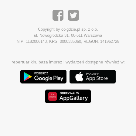
Copyright by coigdzie.pl sp. z o.o.
ul. Nowogrodzka 31, 00-511 Warszawa
NIP: 1182006143, KRS: 0000335060, REGON: 141962729
repertuar kin, baza imprez i wydarzeń dostępne również w: