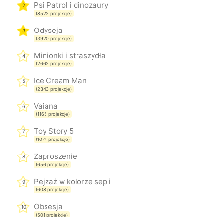
Psi Patrol i dinozaury
2
(8522 projekcje)
Odyseja
3
(3920 projekcje)
Minionki i straszydła
4
(2662 projekcje)
Ice Cream Man
5
(2343 projekcje)
Vaiana
6
(1165 projekcje)
Toy Story 5
7
(1074 projekcje)
Zaproszenie
8
(656 projekcje)
Pejzaż w kolorze sepii
9
(608 projekcje)
Obsesja
10
(501 projekcje)