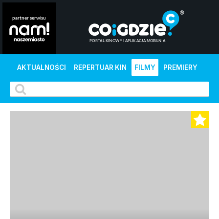
AKTUALNOŚCI
REPERTUAR KIN
FILMY
PREMIERY