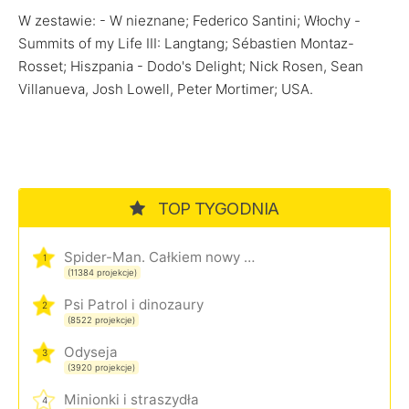
W zestawie: - W nieznane; Federico Santini; Włochy -
Summits of my Life III: Langtang; Sébastien Montaz-
Rosset; Hiszpania - Dodo's Delight; Nick Rosen, Sean
Villanueva, Josh Lowell, Peter Mortimer; USA.
TOP TYGODNIA
Spider-Man. Całkiem nowy dzień
1
(11384 projekcje)
Psi Patrol i dinozaury
2
(8522 projekcje)
Odyseja
3
(3920 projekcje)
Minionki i straszydła
4