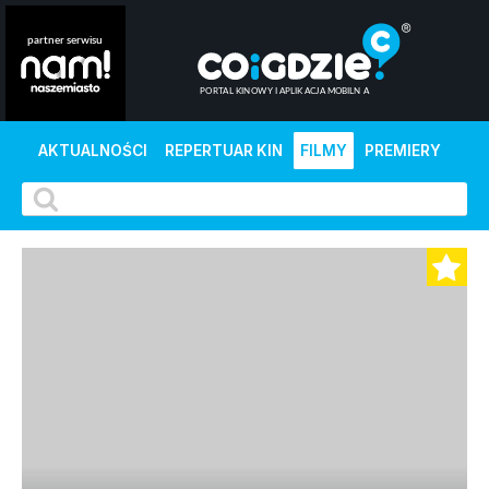
AKTUALNOŚCI
REPERTUAR KIN
FILMY
PREMIERY