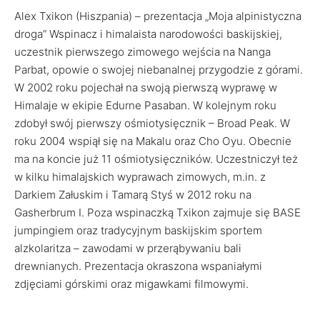
Alex Txikon (Hiszpania) – prezentacja „Moja alpinistyczna
droga” Wspinacz i himalaista narodowości baskijskiej,
uczestnik pierwszego zimowego wejścia na Nanga
Parbat, opowie o swojej niebanalnej przygodzie z górami.
W 2002 roku pojechał na swoją pierwszą wyprawę w
Himalaje w ekipie Edurne Pasaban. W kolejnym roku
zdobył swój pierwszy ośmiotysięcznik – Broad Peak. W
roku 2004 wspiął się na Makalu oraz Cho Oyu. Obecnie
ma na koncie już 11 ośmiotysięczników. Uczestniczył też
w kilku himalajskich wyprawach zimowych, m.in. z
Darkiem Załuskim i Tamarą Styś w 2012 roku na
Gasherbrum I. Poza wspinaczką Txikon zajmuje się BASE
jumpingiem oraz tradycyjnym baskijskim sportem
alzkolaritza – zawodami w przerąbywaniu bali
drewnianych. Prezentacja okraszona wspaniałymi
zdjęciami górskimi oraz migawkami filmowymi.