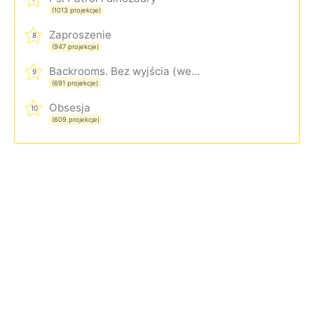
(1013 projekcje)
Zaproszenie
8
(947 projekcje)
Backrooms. Bez wyjścia (wersja rozszerzona)
9
(691 projekcje)
Obsesja
10
(609 projekcje)