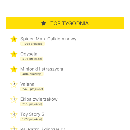
TOP TYGODNIA
Spider-Man. Całkiem nowy dzień
1
(11294 projekcje)
Odyseja
2
(5175 projekcje)
Minionki i straszydła
3
(4016 projekcje)
Vaiana
4
(2423 projekcje)
Ekipa zwierzaków
5
(2179 projekcje)
Toy Story 5
6
(1927 projekcje)
Psi Patrol i dinozaury
7