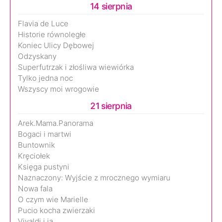
14 sierpnia
Flavia de Luce
Historie równoległe
Koniec Ulicy Dębowej
Odzyskany
Superfutrzak i złośliwa wiewiórka
Tylko jedna noc
Wszyscy moi wrogowie
21 sierpnia
Arek.Mama.Panorama
Bogaci i martwi
Buntownik
Kręciołek
Księga pustyni
Naznaczony: Wyjście z mrocznego wymiaru
Nowa fala
O czym wie Marielle
Pucio kocha zwierzaki
Vivaldi i ja