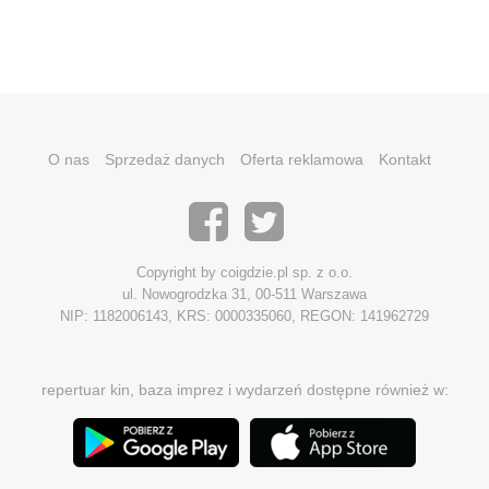
O nas
Sprzedaż danych
Oferta reklamowa
Kontakt
Copyright by coigdzie.pl sp. z o.o.
ul. Nowogrodzka 31, 00-511 Warszawa
NIP: 1182006143, KRS: 0000335060, REGON: 141962729
repertuar kin, baza imprez i wydarzeń dostępne również w: