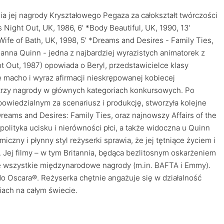
a jej nagrody Kryształowego Pegaza za całokształt twórczości
ight Out, UK, 1986, 6’ *Body Beautiful, UK, 1990, 13’
 *Wife of Bath, UK, 1998, 5’ *Dreams and Desires - Family Ties,
oanna Quinn - jedna z najbardziej wyrazistych animatorek z
ght Out, 1987) opowiada o Beryl, przedstawicielce klasy
rę macho i wyraz afirmacji nieskrępowanej kobiecej
trzy nagrody w głównych kategoriach konkursowych. Po
owiedzialnym za scenariusz i produkcję, stworzyła kolejne
Dreams and Desires: Family Ties, oraz najnowszy Affairs of the
olityka ucisku i nierówności płci, a także widoczna u Quinn
czny i płynny styl reżyserki sprawia, że jej tętniące życiem i
 Jej filmy – w tym Britannia, będąca bezlitosnym oskarżeniem
że wszystkie międzynarodowe nagrody (m.in. BAFTA i Emmy).
 Oscara®. Reżyserka chętnie angażuje się w działalność
iach na całym świecie.