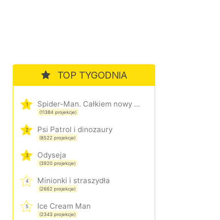
TOP TYGODNIA
Spider-Man. Całkiem nowy dzień
1
(11384 projekcje)
Psi Patrol i dinozaury
2
(8522 projekcje)
Odyseja
3
(3920 projekcje)
Minionki i straszydła
4
(2662 projekcje)
Ice Cream Man
5
(2343 projekcje)