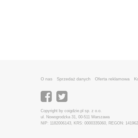
O nas
Sprzedaż danych
Oferta reklamowa
K
Copyright by coigdzie.pl sp. z o.o.
ul. Nowogrodzka 31, 00-511 Warszawa
NIP: 1182006143, KRS: 0000335060, REGON: 14196