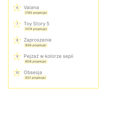
Vaiana
6
(1165 projekcje)
Toy Story 5
7
(1074 projekcje)
Zaproszenie
8
(656 projekcje)
Pejzaż w kolorze sepii
9
(608 projekcje)
Obsesja
10
(501 projekcje)