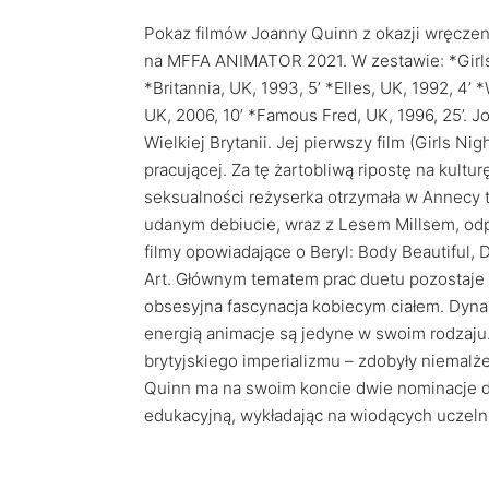
Pokaz filmów Joanny Quinn z okazji wręczeni
na MFFA ANIMATOR 2021. W zestawie: *Girls N
*Britannia, UK, 1993, 5’ *Elles, UK, 1992, 4’
UK, 2006, 10’ *Famous Fred, UK, 1996, 25’. J
Wielkiej Brytanii. Jej pierwszy film (Girls Ni
pracującej. Za tę żartobliwą ripostę na kultu
seksualności reżyserka otrzymała w Annecy 
udanym debiucie, wraz z Lesem Millsem, odp
filmy opowiadające o Beryl: Body Beautiful, 
Art. Głównym tematem prac duetu pozostaje p
obsesyjna fascynacja kobiecym ciałem. Dynami
energią animacje są jedyne w swoim rodzaju.
brytyjskiego imperializmu – zdobyły niemal
Quinn ma na swoim koncie dwie nominacje do
edukacyjną, wykładając na wiodących uczeln