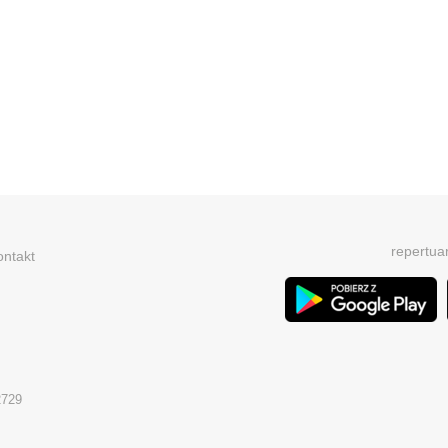
repertua
ontakt
2729