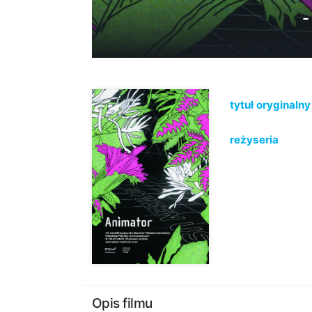
-
tytuł oryginalny
reżyseria
Opis filmu