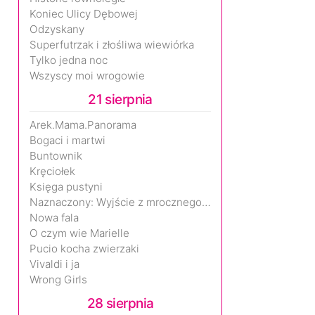
Koniec Ulicy Dębowej
Odzyskany
Superfutrzak i złośliwa wiewiórka
Tylko jedna noc
Wszyscy moi wrogowie
21 sierpnia
Arek.Mama.Panorama
Bogaci i martwi
Buntownik
Kręciołek
Księga pustyni
Naznaczony: Wyjście z mrocznego wymiaru
Nowa fala
O czym wie Marielle
Pucio kocha zwierzaki
Vivaldi i ja
Wrong Girls
28 sierpnia