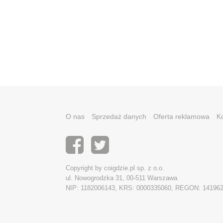
O nas
Sprzedaż danych
Oferta reklamowa
K
Copyright by coigdzie.pl sp. z o.o.
ul. Nowogrodzka 31, 00-511 Warszawa
NIP: 1182006143, KRS: 0000335060, REGON: 14196