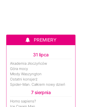
PREMIERY
31 lipca
Akademia złoczyńców
Góra mocy
Młody Waszyngton
Ostatni konsjerż
Spider-Man. Całkiem nowy dzień
7 sierpnia
Homo sapiens?
Ice Cream Man