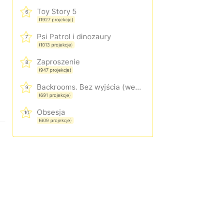
Toy Story 5
6
(1927 projekcje)
Psi Patrol i dinozaury
7
(1013 projekcje)
Zaproszenie
8
(947 projekcje)
Backrooms. Bez wyjścia (wersja rozszerzona)
9
(691 projekcje)
Obsesja
10
(609 projekcje)