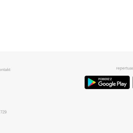
repertua
ontakt
2729