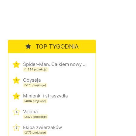
TOP TYGODNIA
Spider-Man. Całkiem nowy dzień
1
(11294 projekcje)
Odyseja
2
(5175 projekcje)
Minionki i straszydła
3
(4016 projekcje)
Vaiana
4
(2423 projekcje)
Ekipa zwierzaków
5
(2179 projekcje)