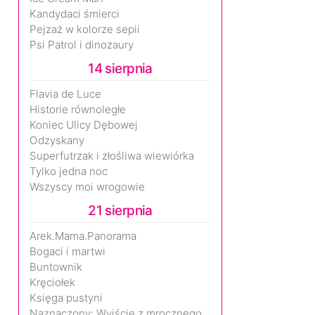
Kandydaci śmierci
Pejzaż w kolorze sepii
Psi Patrol i dinozaury
14 sierpnia
Flavia de Luce
Historie równoległe
Koniec Ulicy Dębowej
Odzyskany
Superfutrzak i złośliwa wiewiórka
Tylko jedna noc
Wszyscy moi wrogowie
21 sierpnia
Arek.Mama.Panorama
Bogaci i martwi
Buntownik
Kręciołek
Księga pustyni
Naznaczony: Wyjście z mrocznego wymiaru