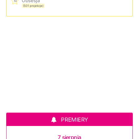
Obsesja
10
(501 projekcje)
PREMIERY
7 sierpnia