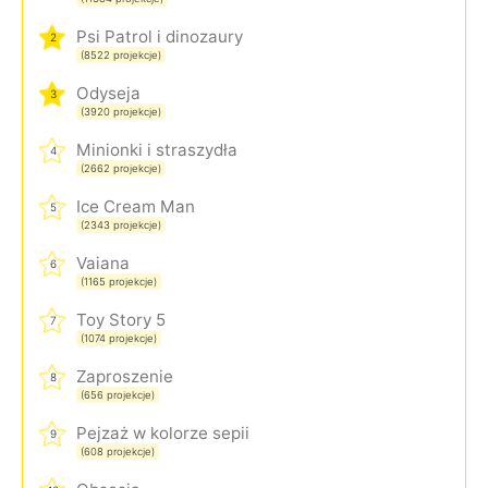
Psi Patrol i dinozaury
2
(8522 projekcje)
Odyseja
3
(3920 projekcje)
Minionki i straszydła
4
(2662 projekcje)
Ice Cream Man
5
(2343 projekcje)
Vaiana
6
(1165 projekcje)
Toy Story 5
7
(1074 projekcje)
Zaproszenie
8
(656 projekcje)
Pejzaż w kolorze sepii
9
(608 projekcje)