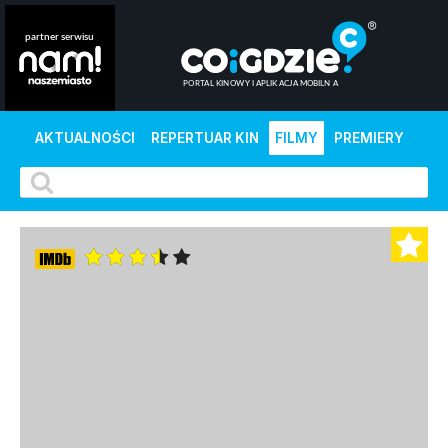
AKTUALNOŚCI
REPERTUAR KIN
FILMY
PREMIERY