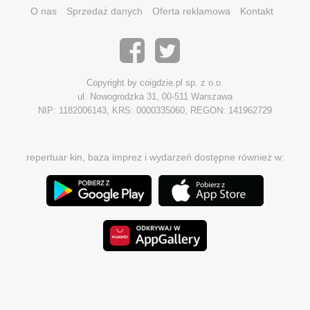
O nas
Sprzedaż danych
Oferta reklamowa
Kontakt
Copyright by coigdzie.pl sp. z o.o.
ul. Nowogrodzka 31, 00-511 Warszawa
NIP: 1182006143, KRS: 0000335060, REGON: 141962729
repertuar kin, baza imprez i wydarzeń dostępne również w: