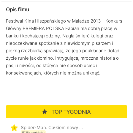
Opis filmu
Festiwal Kina Hiszpańskiego w Maladze 2013 - Konkurs
Główny PREMIERA POLSKA Fabian ma dobrą pracę w
banku i kochającą rodzinę. Nagła śmierć kolegi oraz
nieoczekiwane spotkanie z niewidomym pisarzem i
piękną rzeźbiarką sprawiają, że jego poukładane dotąd
życie runie jak domino. Intrygująca, mroczna historia o
pasji i miłości, od których nie sposób uciec i
konsekwencjach, których nie można uniknąć.
TOP TYGODNIA
Spider-Man. Całkiem nowy dzień
1
(11384 projekcje)